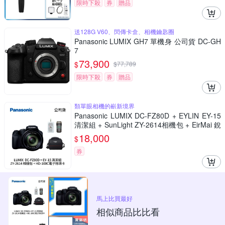
限時下殺
券
贈品
送128G V60、閃傳卡盒、相機鑰匙圈
Panasonic LUMIX GH7 單機身 公司貨 DC-GH
7
73,900
$
$
77,789
限時下殺
券
贈品
類單眼相機的嶄新境界
Panasonic LUMIX DC-FZ80D + EYLIN EY-15
清潔組 + SunLight ZY-2614相機包 + EirMai 銳
瑪 HD-100C電子除濕卡 FZ80D (公司貨)
18,000
$
券
馬上比買最好
相似商品比比看