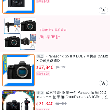
限時下殺
下殺95折⇓ 單眼鏡頭
滿1享95折
~Panasonic S5 II X BODY 單機身 (S5M2
商店
X,公司貨)S 5IIX
67,840
$
$
67,990
限時下殺
歲末特賣~限量一台!Panasonic G100D+
商店
12-32mm 把手組(G100D+1232+SHGR2，公
司貨)
21,340
$
$
21,490
限時下殺