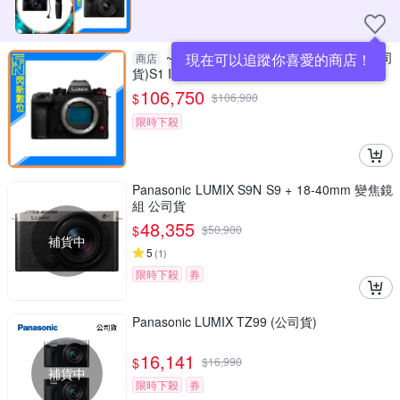
~Panasonic Lumix S1M2 單機身(公司
現在可以追蹤你喜愛的商店！
商店
貨)S1 II
106,750
$
$
106,900
限時下殺
Panasonic LUMIX S9N S9 + 18-40mm 變焦鏡
組 公司貨
48,355
$
$
50,900
補貨中
5
(
1
)
限時下殺
券
Panasonic LUMIX TZ99 (公司貨)
16,141
$
$
16,990
補貨中
限時下殺
券