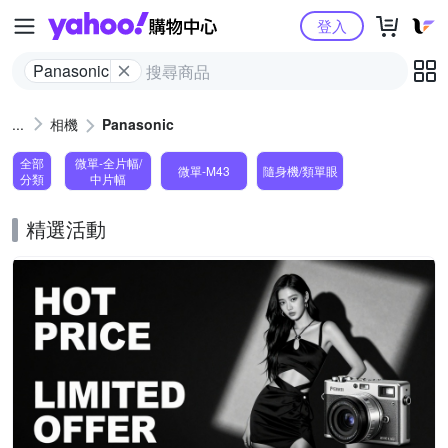
Yahoo購物中心
登入
Panasonic
相機
Panasonic
全部
微單-全片幅/
微單-M43
隨身機/類單眼
分類
中片幅
精選活動