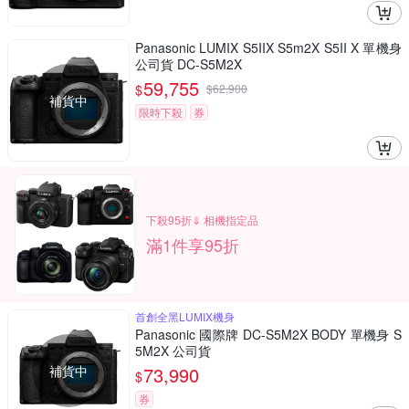
Panasonic LUMIX S5IIX S5m2X S5II X 單機身
公司貨 DC-S5M2X
59,755
$
$
62,900
補貨中
限時下殺
券
下殺95折⇓ 相機指定品
滿1件享95折
首創全黑LUMIX機身
Panasonic 國際牌 DC-S5M2X BODY 單機身 S
5M2X 公司貨
補貨中
73,990
$
券