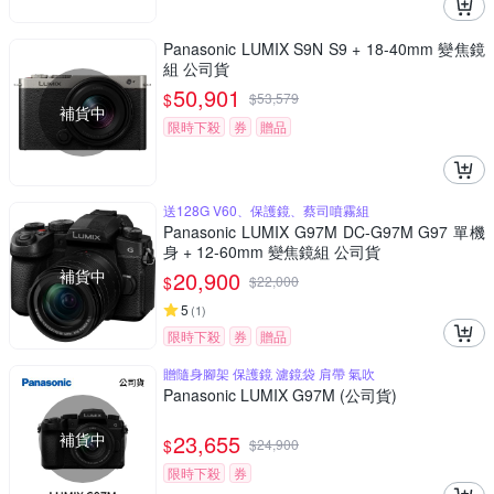
Panasonic LUMIX S9N S9 + 18-40mm 變焦鏡
組 公司貨
50,901
$
$
53,579
補貨中
限時下殺
券
贈品
送128G V60、保護鏡、蔡司噴霧組
Panasonic LUMIX G97M DC-G97M G97 單機
身 + 12-60mm 變焦鏡組 公司貨
補貨中
20,900
$
$
22,000
5
(
1
)
限時下殺
券
贈品
贈隨身腳架 保護鏡 濾鏡袋 肩帶 氣吹
Panasonic LUMIX G97M (公司貨)
補貨中
23,655
$
$
24,900
限時下殺
券