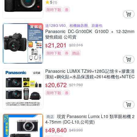
5
(
1
)
限時下殺
券
送128G V60、相機鑰匙圈、原廠包
Panasonic DC-G100DK G100D + 12-32mm
變焦鏡組 公司貨
21,201
$
$
22,316
限時下殺
券
贈品
Panasonic LUMIX TZ99+128G記憶卡+膠囊清
潔組+鋼化貼+水晶保護鏡+2614相機包+NITEC
ORE BB nano 迷你電動氣吹(公司貨)
20,672
$
$
21,760
限時下殺
券
現貨 Panasonic Lumix L10 類單眼相機 2
商店
4-75mm (DC-L10,公司貨)
49,840
$
$
49,990