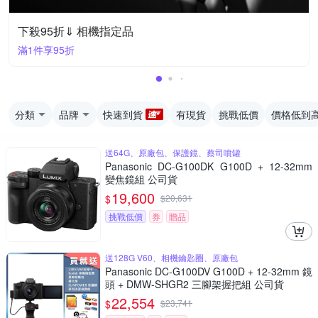
下殺95折⇓ 相機指定品
滿1件享95折
分類
品牌
快速到貨
有現貨
挑戰低價
價格低到
送64G、原廠包、保護鏡、蔡司噴罐
Panasonic DC-G100DK G100D + 12-32mm
變焦鏡組 公司貨
19,600
$
$
20,631
挑戰低價
券
贈品
送128G V60、相機鑰匙圈、原廠包
Panasonic DC-G100DV G100D + 12-32mm 鏡
頭 + DMW-SHGR2 三腳架握把組 公司貨
22,554
$
$
23,741