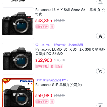
Panasonic LUMIX S5II S5m2 S5 II 單機身 公
司貨
48,355
$
$
50,900
補貨中
限時下殺
券
送128G V60、閃傳卡盒、相機鑰匙圈
Panasonic LUMIX S5IIX S5m2X S5II X 單機身
公司貨 DC-S5M2X
補貨中
62,900
$
$
66,210
限時下殺
券
贈品
12/31前滿3萬登記送1212
Panasonic S1R 單機身(公司貨)
補貨中
59,980
$
$
63,136
限時下殺
券