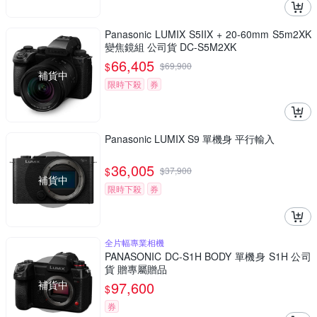
Panasonic LUMIX S5IIX + 20-60mm S5m2XK
變焦鏡組 公司貨 DC-S5M2XK
66,405
$
$
69,900
補貨中
限時下殺
券
Panasonic LUMIX S9 單機身 平行輸入
36,005
$
$
37,900
補貨中
限時下殺
券
全片幅專業相機
PANASONIC DC-S1H BODY 單機身 S1H 公司
貨 贈專屬贈品
補貨中
97,600
$
券