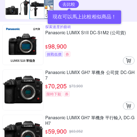
去比較
現在可以馬上比較相似商品！
探索速度的藝術
Panasonic LUMIX S1II DC-S1M2 (公司貨)
98,900
$
挑戰低價
券
Panasonic LUMIX GH7 單機身 公司貨 DC-GH
7
70,205
$
$
73,900
限時下殺
券
Panasonic LUMIX GH7 單機身 平行輸入 DC-G
H7
59,900
$
$
63,052