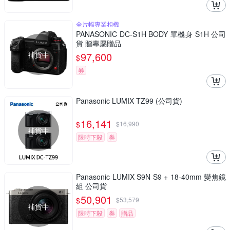
全片幅專業相機
PANASONIC DC-S1H BODY 單機身 S1H 公司
貨 贈專屬贈品
補貨中
97,600
$
券
Panasonic LUMIX TZ99 (公司貨)
16,141
$
$
16,990
補貨中
限時下殺
券
Panasonic LUMIX S9N S9 + 18-40mm 變焦鏡
組 公司貨
50,901
$
$
53,579
補貨中
限時下殺
券
贈品