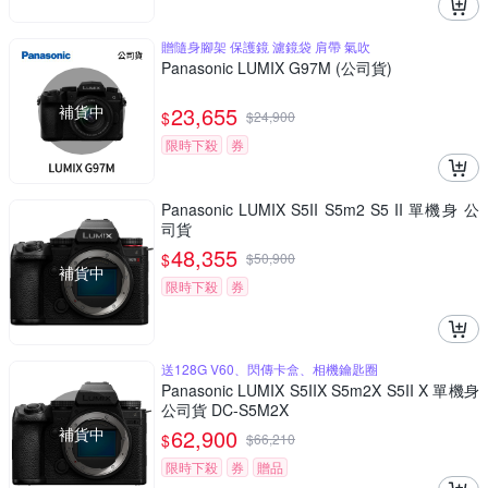
贈隨身腳架 保護鏡 濾鏡袋 肩帶 氣吹
Panasonic LUMIX G97M (公司貨)
補貨中
23,655
$
$
24,900
限時下殺
券
Panasonic LUMIX S5II S5m2 S5 II 單機身 公
司貨
48,355
$
$
50,900
補貨中
限時下殺
券
送128G V60、閃傳卡盒、相機鑰匙圈
Panasonic LUMIX S5IIX S5m2X S5II X 單機身
公司貨 DC-S5M2X
補貨中
62,900
$
$
66,210
限時下殺
券
贈品