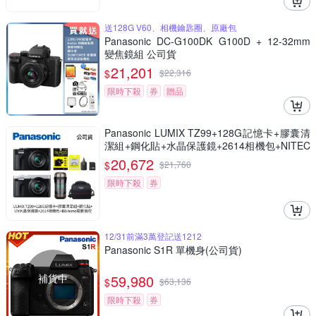
送128G V60、相機鑰匙圈、原廠包
Panasonic DC-G100DK G100D + 12-32mm
變焦鏡組 公司貨
21,201
$
$
22,316
限時下殺
券
贈品
Panasonic LUMIX TZ99+128G記憶卡+膠囊清
潔組+鋼化貼+水晶保護鏡+2614相機包+NITEC
ORE BB nano 迷你電動氣吹(公司貨)
20,672
$
$
21,760
限時下殺
券
12/31前滿3萬登記送1212
Panasonic S1R 單機身(公司貨)
補貨中
59,980
$
$
63,136
限時下殺
券