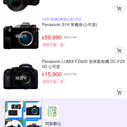
12/31前滿3萬登記送1212
Panasonic S1H 單機身(公司貨)
補貨中
59,990
$
$
63,147
限時下殺
券
Panasonic LUMIX FZ80D 類單眼相機 DC-FZ8
0D 公司貨
15,900
$
$
16,736
補貨中
限時下殺
券
閃新數位