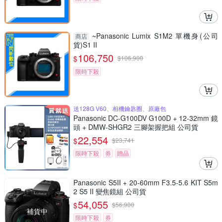
~Panasonic Lumix S1M2 單機身(公司
商店
貨)S1 II
106,750
$
$
106,900
限時下殺
送128G V60、相機鑰匙圈、原廠包
Panasonic DC-G100DV G100D + 12-32mm 鏡
頭 + DMW-SHGR2 三腳架握把組 公司貨
22,554
$
$
23,741
限時下殺
券
贈品
Panasonic S5II + 20-60mm F3.5-5.6 KIT S5m
2 S5 II 變焦鏡組 公司貨
54,055
$
$
56,900
補貨中
限時下殺
券