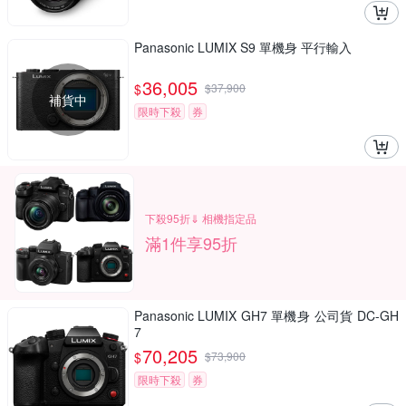
Panasonic LUMIX S9 單機身 平行輸入
36,005
$
$
37,900
補貨中
限時下殺
券
下殺95折⇓ 相機指定品
滿1件享95折
Panasonic LUMIX GH7 單機身 公司貨 DC-GH
7
70,205
$
$
73,900
限時下殺
券