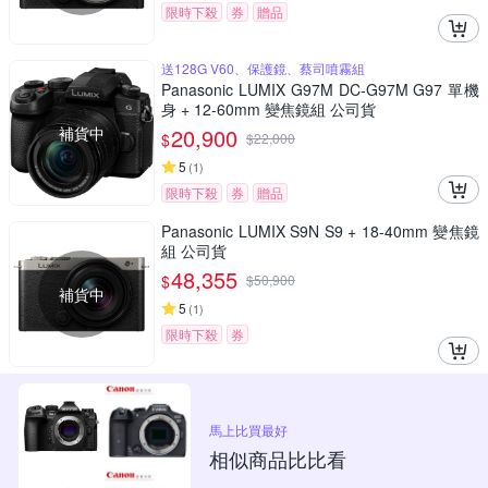
限時下殺
券
贈品
送128G V60、保護鏡、蔡司噴霧組
Panasonic LUMIX G97M DC-G97M G97 單機
身 + 12-60mm 變焦鏡組 公司貨
補貨中
20,900
$
$
22,000
5
(
1
)
限時下殺
券
贈品
Panasonic LUMIX S9N S9 + 18-40mm 變焦鏡
組 公司貨
48,355
$
$
50,900
補貨中
5
(
1
)
限時下殺
券
馬上比買最好
相似商品比比看