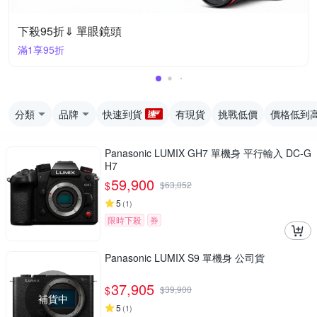
下殺95折⇓ 單眼鏡頭
滿1享95折
分類
品牌
快速到貨
有現貨
挑戰低價
價格低到
Panasonic LUMIX GH7 單機身 平行輸入 DC-G
H7
59,900
$
$
63,052
5
(
1
)
限時下殺
券
Panasonic LUMIX S9 單機身 公司貨
37,905
$
$
39,900
補貨中
5
(
1
)