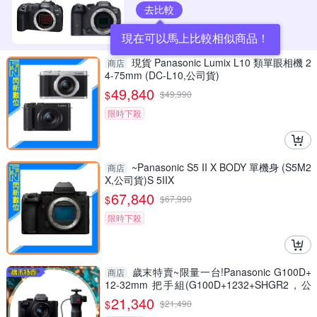
去比較
現在可以馬上比較相似商品！
現貨 Panasonic Lumix L10 類單眼相機 2
商店
4-75mm (DC-L10,公司貨)
49,840
$
$
49,990
限時下殺
~Panasonic S5 II X BODY 單機身 (S5M2
商店
X,公司貨)S 5IIX
67,840
$
$
67,990
限時下殺
歲末特賣~限量一台!Panasonic G100D+
商店
12-32mm 把手組(G100D+1232+SHGR2，公
司貨)
21,340
$
$
21,490