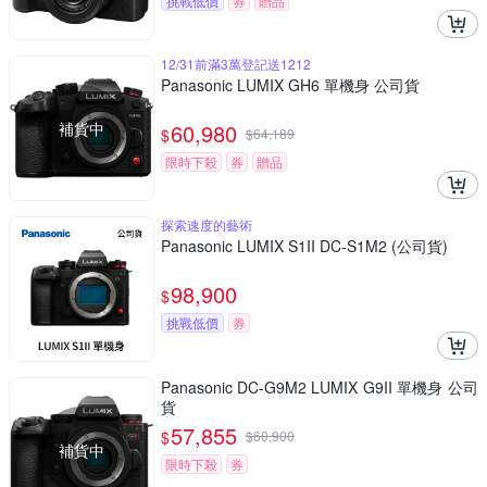
挑戰低價
券
贈品
12/31前滿3萬登記送1212
Panasonic LUMIX GH6 單機身 公司貨
補貨中
60,980
$
$
64,189
限時下殺
券
贈品
探索速度的藝術
Panasonic LUMIX S1II DC-S1M2 (公司貨)
98,900
$
挑戰低價
券
Panasonic DC-G9M2 LUMIX G9II 單機身 公司
貨
57,855
$
$
60,900
補貨中
限時下殺
券