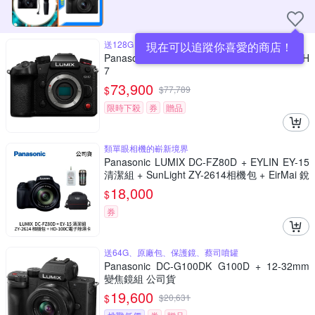
送128G V60、閃傳卡盒、相機鑰匙圈
現在可以追蹤你喜愛的商店！
Panasonic LUMIX GH7 單機身 公司貨 DC-GH
7
73,900
$
$
77,789
限時下殺
券
贈品
類單眼相機的嶄新境界
Panasonic LUMIX DC-FZ80D + EYLIN EY-15
清潔組 + SunLight ZY-2614相機包 + EirMai 銳
瑪 HD-100C電子除濕卡 FZ80D (公司貨)
18,000
$
券
送64G、原廠包、保護鏡、蔡司噴罐
Panasonic DC-G100DK G100D + 12-32mm
變焦鏡組 公司貨
19,600
$
$
20,631