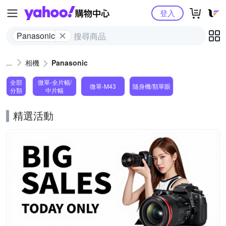
Yahoo購物中心
登入
Panasonic
相機
Panasonic
全部
微單-全片幅/
微單-M43
隨身機/類單眼
分類
中片幅
精選活動