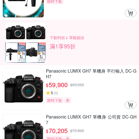
限時下殺
下殺95折⇓ 單眼鏡頭
滿1享95折
Panasonic LUMIX GH7 單機身 平行輸入 DC-G
H7
59,900
$
$
63,052
5
(
1
)
限時下殺
券
Panasonic LUMIX GH7 單機身 公司貨 DC-GH
7
70,205
$
$
73,900
限時下殺
券