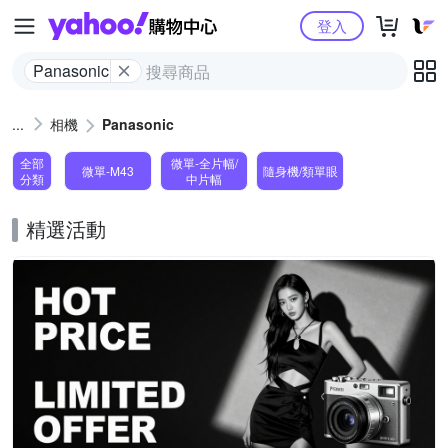
Yahoo購物中心
登入
Panasonic
相機
Panasonic
全部
微單-全片幅/
微單-M43
隨身機/類單眼
分類
中片幅
精選活動