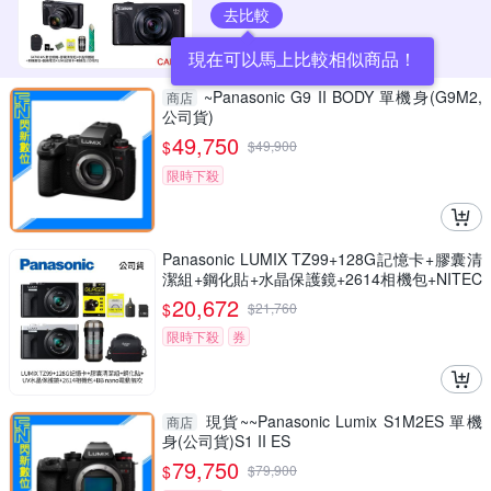
去比較
現在可以馬上比較相似商品！
~Panasonic G9 II BODY 單機身(G9M2,
商店
公司貨)
49,750
$
$
49,900
限時下殺
Panasonic LUMIX TZ99+128G記憶卡+膠囊清
潔組+鋼化貼+水晶保護鏡+2614相機包+NITEC
ORE BB nano 迷你電動氣吹(公司貨)
20,672
$
$
21,760
限時下殺
券
現貨~~Panasonic Lumix S1M2ES 單機
商店
身(公司貨)S1 II ES
79,750
$
$
79,900