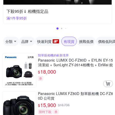
下殺95折⇓ 相機指定品
滿1件享95折
分類
品牌
快速到貨
有現貨
挑戰低價
價格低到
類單眼相機的嶄新境界
Panasonic LUMIX DC-FZ80D + EYLIN EY-15
清潔組 + SunLight ZY-2614相機包 + EirMai 銳
瑪 HD-100C電子除濕卡 FZ80D (公司貨)
18,000
$
券
Panasonic LUMIX FZ80D 類單眼相機 DC-FZ8
0D 公司貨
15,900
$
$
16,736
限時下殺
券