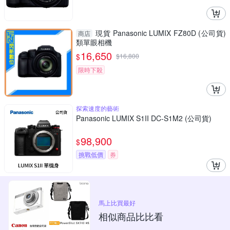
現貨 Panasonic LUMIX FZ80D (公司貨)
商店
類單眼相機
16,650
$
$
16,800
限時下殺
探索速度的藝術
Panasonic LUMIX S1II DC-S1M2 (公司貨)
98,900
$
挑戰低價
券
馬上比買最好
相似商品比比看