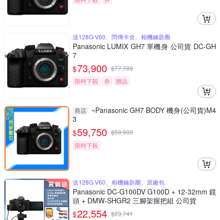
送128G V60、閃傳卡盒、相機鑰匙圈
Panasonic LUMIX GH7 單機身 公司貨 DC-GH
7
73,900
$
$
77,789
限時下殺
券
贈品
~Panasonic GH7 BODY 機身(公司貨)M4
商店
3
59,750
$
$
59,900
限時下殺
送128G V60、相機鑰匙圈、原廠包
Panasonic DC-G100DV G100D + 12-32mm 鏡
頭 + DMW-SHGR2 三腳架握把組 公司貨
22,554
$
$
23,741