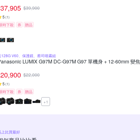
37,905
$
39,900
5
(
1
)
限時下殺
券
贈品
送128G V60、保護鏡、蔡司噴霧組
Panasonic LUMIX G97M DC-G97M G97 單機身 + 12-60mm
20,900
$
22,000
5
(
1
)
限時下殺
券
贈品
+1
馬上比買最好