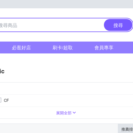
搜尋
必逛好店
刷卡/超取
會員專享
ic
CF
翻轉式螢幕
展開全部
推薦排