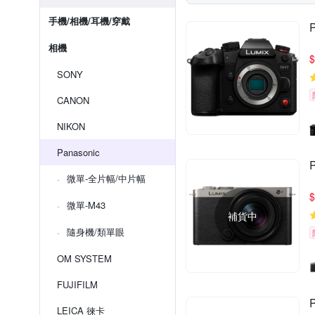
手機/相機/耳機/穿戴
相機
$
SONY
CANON
NIKON
Panasonic
微單-全片幅/中片幅
$
微單-M43
補貨中
隨身機/類單眼
OM SYSTEM
FUJIFILM
LEICA 徠卡