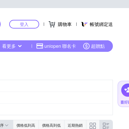
購物車
帳號綁定送
登入
看更多
uniopen 聯名卡
超贈點
序
價格低到高
價格高到低
近期熱銷