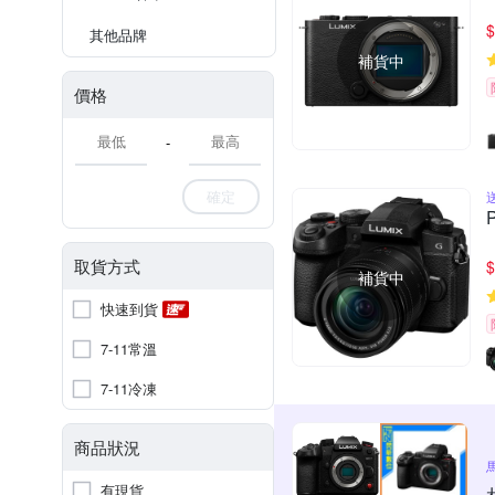
$
其他品牌
補貨中
價格
-
確定
取貨方式
$
補貨中
快速到貨
7-11常溫
7-11冷凍
商品狀況
有現貨