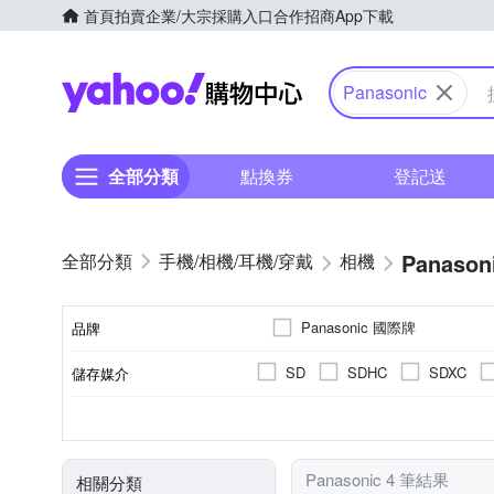
首頁
拍賣
企業/大宗採購入口
合作招商
App下載
Yahoo購物中心
Panasonic
全部分類
點換券
登記送
Panason
手機/相機/耳機/穿戴
相機
Panasonic 國際牌
品牌
SD
SDHC
SDXC
儲存媒介
品牌名稱
2001萬~3000萬像素
微單眼
3.0吋以上
視平式電子觀景器
可觸控式螢幕
TFT LCD
100%
螢幕類型
有效像素
相機類型
螢幕尺寸
觀景窗型式
觀景窗視野率
Panasonic 4 筆結果
相關分類