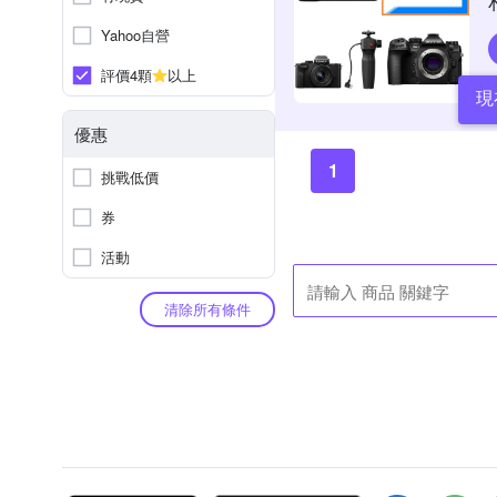
Yahoo自營
評價4顆
以上
現
優惠
1
挑戰低價
券
活動
清除所有條件