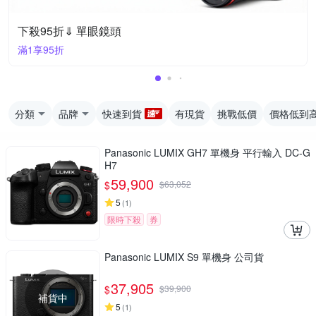
下殺95折⇓ 單眼鏡頭
滿1享95折
分類
品牌
快速到貨
有現貨
挑戰低價
價格低到
Panasonic LUMIX GH7 單機身 平行輸入 DC-G
H7
59,900
$
$
63,052
5
(
1
)
限時下殺
券
Panasonic LUMIX S9 單機身 公司貨
37,905
$
$
39,900
補貨中
5
(
1
)