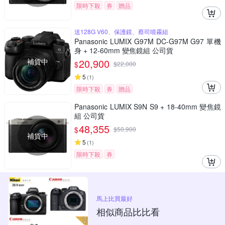
限時下殺
券
贈品
送128G V60、保護鏡、蔡司噴霧組
Panasonic LUMIX G97M DC-G97M G97 單機
身 + 12-60mm 變焦鏡組 公司貨
補貨中
20,900
$
$
22,000
5
(
1
)
限時下殺
券
贈品
Panasonic LUMIX S9N S9 + 18-40mm 變焦鏡
組 公司貨
48,355
$
$
50,900
補貨中
5
(
1
)
限時下殺
券
馬上比買最好
相似商品比比看