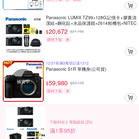
Panasonic LUMIX TZ99+128G記憶卡+膠囊清
潔組+鋼化貼+水晶保護鏡+2614相機包+NITEC
ORE BB nano 迷你電動氣吹(公司貨)
20,672
$
$
21,760
限時下殺
券
12/31前滿3萬登記送1212
Panasonic S1R 單機身(公司貨)
補貨中
59,980
$
$
63,136
限時下殺
券
下殺95折⇓ 單眼鏡頭 (ZG)
滿1享95折