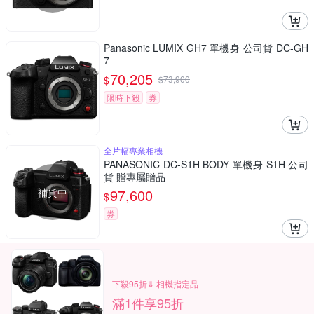
Panasonic LUMIX GH7 單機身 公司貨 DC-GH
7
70,205
$
$
73,900
限時下殺
券
全片幅專業相機
PANASONIC DC-S1H BODY 單機身 S1H 公司
貨 贈專屬贈品
補貨中
97,600
$
券
下殺95折⇓ 相機指定品
滿1件享95折