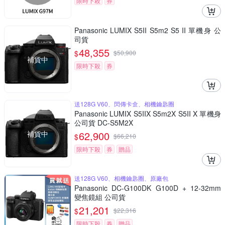
限時下殺
券
Panasonic LUMIX S5II S5m2 S5 II 單機身 公
司貨
48,355
$
$
50,900
補貨中
限時下殺
券
送128G V60、閃傳卡盒、相機鑰匙圈
Panasonic LUMIX S5IIX S5m2X S5II X 單機身
公司貨 DC-S5M2X
補貨中
62,900
$
$
66,210
限時下殺
券
贈品
送128G V60、相機鑰匙圈、原廠包
Panasonic DC-G100DK G100D + 12-32mm
變焦鏡組 公司貨
21,201
$
$
22,316
限時下殺
券
贈品