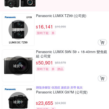
Panasonic LUMIX TZ99 (公司貨)
16,141
$
$
16,990
補貨中
限時下殺
券
Panasonic LUMIX S9N S9 + 18-40mm 變焦鏡
組 公司貨
50,901
$
$
53,579
補貨中
限時下殺
券
贈品
贈隨身腳架 保護鏡 濾鏡袋 肩帶 氣吹
Panasonic LUMIX G97M (公司貨)
補貨中
23,655
$
$
24,900