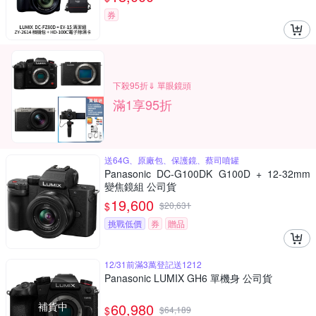
券
下殺95折⇓ 單眼鏡頭
滿1享95折
送64G、原廠包、保護鏡、蔡司噴罐
Panasonic DC-G100DK G100D + 12-32mm
變焦鏡組 公司貨
19,600
$
$
20,631
挑戰低價
券
贈品
12/31前滿3萬登記送1212
Panasonic LUMIX GH6 單機身 公司貨
補貨中
60,980
$
$
64,189