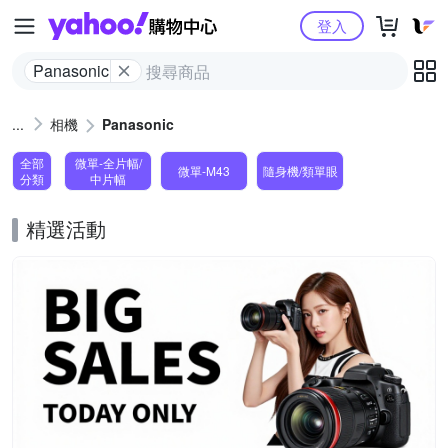
Yahoo購物中心
登入
Panasonic
相機
Panasonic
全部
微單-全片幅/
微單-M43
隨身機/類單眼
分類
中片幅
精選活動