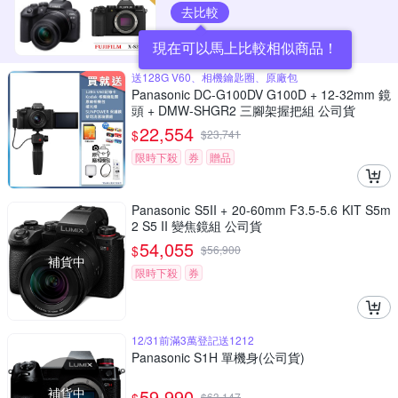
去比較
現在可以馬上比較相似商品！
送128G V60、相機鑰匙圈、原廠包
Panasonic DC-G100DV G100D + 12-32mm 鏡
頭 + DMW-SHGR2 三腳架握把組 公司貨
22,554
$
$
23,741
限時下殺
券
贈品
Panasonic S5II + 20-60mm F3.5-5.6 KIT S5m
2 S5 II 變焦鏡組 公司貨
54,055
$
$
56,900
補貨中
限時下殺
券
12/31前滿3萬登記送1212
Panasonic S1H 單機身(公司貨)
補貨中
59,990
$
63,147