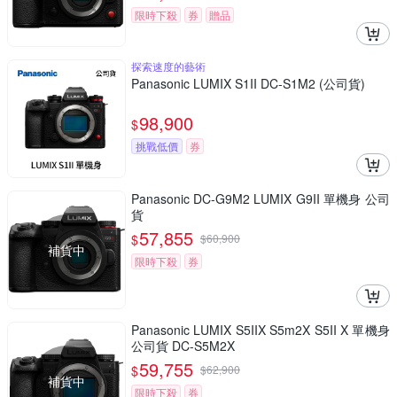
限時下殺
券
贈品
探索速度的藝術
Panasonic LUMIX S1II DC-S1M2 (公司貨)
98,900
$
挑戰低價
券
Panasonic DC-G9M2 LUMIX G9II 單機身 公司
貨
57,855
$
$
60,900
補貨中
限時下殺
券
Panasonic LUMIX S5IIX S5m2X S5II X 單機身
公司貨 DC-S5M2X
59,755
$
$
62,900
補貨中
限時下殺
券