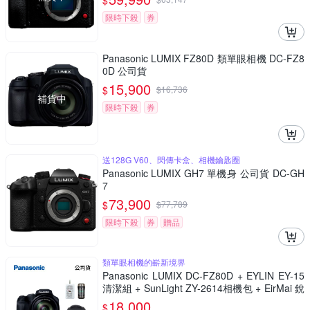
$
限時下殺
券
Panasonic LUMIX FZ80D 類單眼相機 DC-FZ8
0D 公司貨
15,900
$
$
16,736
補貨中
限時下殺
券
送128G V60、閃傳卡盒、相機鑰匙圈
Panasonic LUMIX GH7 單機身 公司貨 DC-GH
7
73,900
$
$
77,789
限時下殺
券
贈品
類單眼相機的嶄新境界
Panasonic LUMIX DC-FZ80D + EYLIN EY-15
清潔組 + SunLight ZY-2614相機包 + EirMai 銳
瑪 HD-100C電子除濕卡 FZ80D (公司貨)
18,000
$