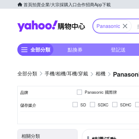
首頁
拍賣
企業/大宗採購入口
合作招商
App下載
Yahoo購物中心
Panasonic
全部分類
點換券
登記送
Panason
手機/相機/耳機/穿戴
相機
Panasonic 國際牌
品牌
SD
SDXC
SDHC
儲存媒介
品牌名稱
翻轉式螢幕
微單眼
2.0~2.5吋
2001萬~3000萬像素
公司貨
一般型相機
平行輸入
2.5~2.9吋
可觸控式螢幕
160
CMOS
Live MOS
M4
螢幕類型
影像感應器
相機類型
螢幕尺寸
有效像素
來源
相關分類