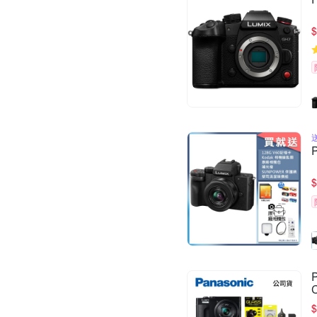
$
$
$