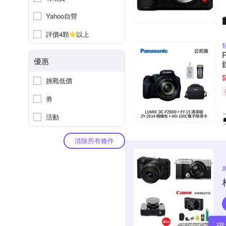
Yahoo自營
評價4顆
以上
優惠
$
挑戰低價
券
活動
清除所有條件
現