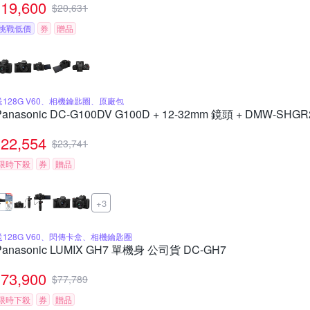
19,600
$
20,631
挑戰低價
券
贈品
送128G V60、相機鑰匙圈、原廠包
Panasonic DC-G100DV G100D + 12-32mm 鏡頭 + DMW-
22,554
$
23,741
限時下殺
券
贈品
+3
送128G V60、閃傳卡盒、相機鑰匙圈
Panasonic LUMIX GH7 單機身 公司貨 DC-GH7
73,900
$
77,789
限時下殺
券
贈品