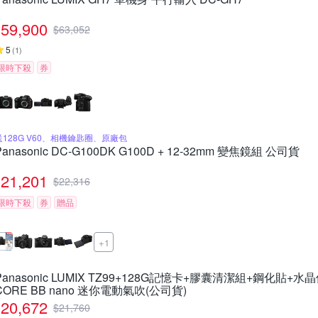
59,900
$
63,052
5
(
1
)
限時下殺
券
送128G V60、相機鑰匙圈、原廠包
Panasonic DC-G100DK G100D + 12-32mm 變焦鏡組 公司貨
21,201
$
22,316
限時下殺
券
贈品
+1
Panasonic LUMIX TZ99+128G記憶卡+膠囊清潔組+鋼化貼+水
CORE BB nano 迷你電動氣吹(公司貨)
20,672
$
21,760