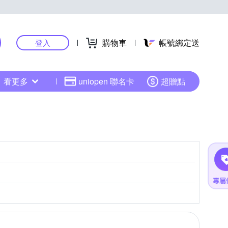
購物車
帳號綁定送
登入
看更多
uniopen 聯名卡
超贈點
CMOS