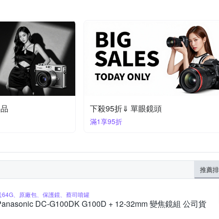
定品
下殺95折⇓ 單眼鏡頭
滿1享95折
推薦排
送64G、原廠包、保護鏡、蔡司噴罐
Panasonic DC-G100DK G100D + 12-32mm 變焦鏡組 公司貨