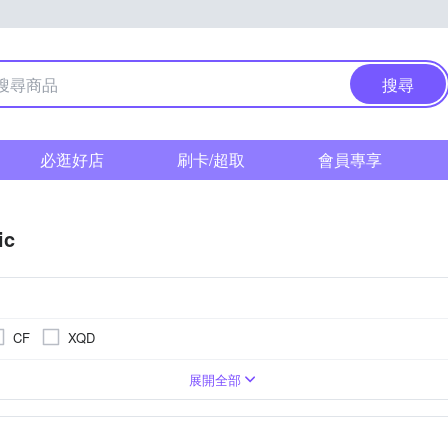
搜尋
必逛好店
刷卡/超取
會員專享
ic
CF
XQD
1萬~2000萬像素
單眼
3.0吋以上
無
類單眼相機(PASM功能)
1/2.3吋 CMOS
4000萬像素以上
無
BSI CMOS(高感光背照式)
3001萬~5000萬像素
1吋 
/3
TFT LCD
展開全部