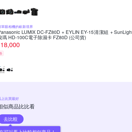
類單眼相機的嶄新境界
Panasonic LUMIX DC-FZ80D + EYLIN EY-15清潔組 + SunLigh
銳瑪 HD-100C電子除濕卡 FZ80D (公司貨)
18,000
券
馬上比買最好
相似商品比比看
去比較
在可以馬上比較相似商品！