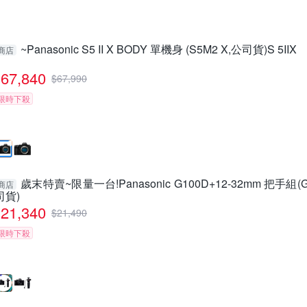
~Panasonic S5 II X BODY 單機身 (S5M2 X,公司貨)S 5IIX
商店
67,840
$
67,990
限時下殺
歲末特賣~限量一台!Panasonic G100D+12-32mm 把手組(
商店
司貨)
21,340
$
21,490
限時下殺