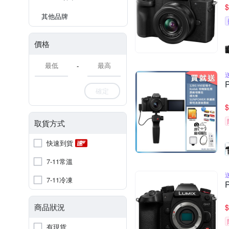
$
其他品牌
價格
-
確定
$
取貨方式
快速到貨
7-11常溫
7-11冷凍
商品狀況
$
有現貨