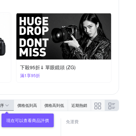
下殺95折⇓ 單眼鏡頭 (ZG)
滿1享95折
序
價格低到高
價格高到低
近期熱銷
免運費