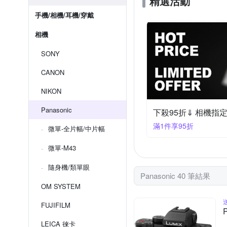
精選活動
手機/相機/耳機/穿戴
相機
SONY
CANON
NIKON
Panasonic
下殺95折⇓ 相機指
滿1件享95折
微單-全片幅/中片幅
微單-M43
隨身機/類單眼
Panasonic 40 筆結果
OM SYSTEM
FUJIFILM
LEICA 徠卡