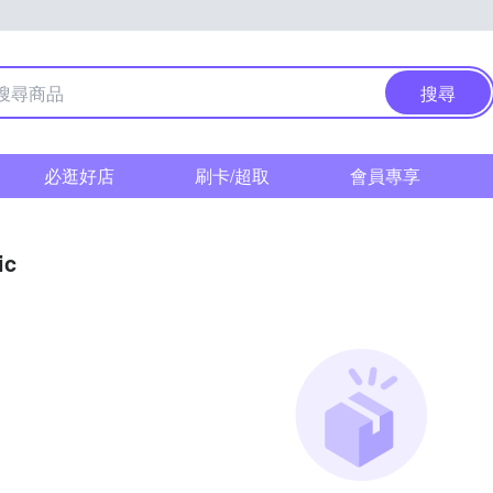
搜尋
必逛好店
刷卡/超取
會員專享
ic