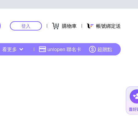
購物車
帳號綁定送
登入
看更多
uniopen 聯名卡
超贈點