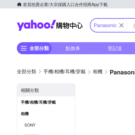
首頁
拍賣
企業/大宗採購入口
合作招商
App下載
Yahoo購物中心
Panasonic
全部分類
點換券
登記送
Panason
手機/相機/耳機/穿戴
相機
相關分類
手機/相機/耳機/穿戴
相機
SONY