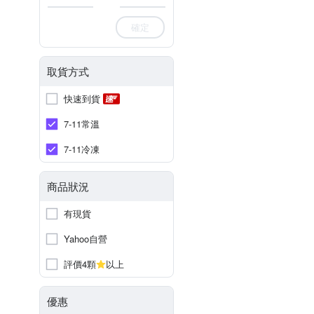
確定
取貨方式
快速到貨
7-11常溫
7-11冷凍
商品狀況
有現貨
Yahoo自營
評價4顆
以上
優惠