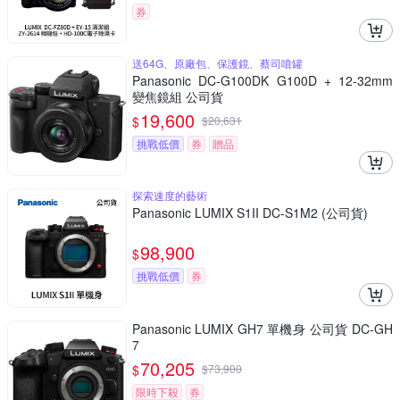
券
送64G、原廠包、保護鏡、蔡司噴罐
Panasonic DC-G100DK G100D + 12-32mm
變焦鏡組 公司貨
19,600
$
$
20,631
挑戰低價
券
贈品
探索速度的藝術
Panasonic LUMIX S1II DC-S1M2 (公司貨)
98,900
$
挑戰低價
券
Panasonic LUMIX GH7 單機身 公司貨 DC-GH
7
70,205
$
$
73,900
限時下殺
券