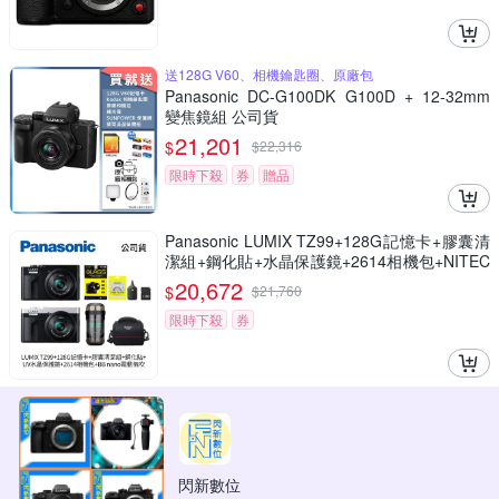
送128G V60、相機鑰匙圈、原廠包
Panasonic DC-G100DK G100D + 12-32mm
變焦鏡組 公司貨
21,201
$
$
22,316
限時下殺
券
贈品
Panasonic LUMIX TZ99+128G記憶卡+膠囊清
潔組+鋼化貼+水晶保護鏡+2614相機包+NITEC
ORE BB nano 迷你電動氣吹(公司貨)
20,672
$
$
21,760
限時下殺
券
閃新數位