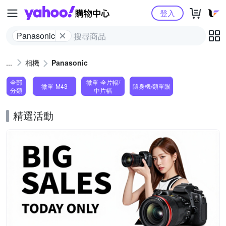
Yahoo購物中心
登入
Panasonic
相機
Panasonic
全部
微單-全片幅/
微單-M43
隨身機/類單眼
分類
中片幅
精選活動