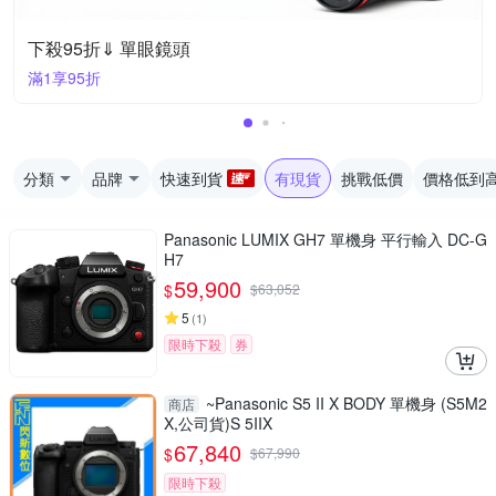
下殺95折⇓ 單眼鏡頭
滿1享95折
分類
品牌
快速到貨
有現貨
挑戰低價
價格低到
Panasonic LUMIX GH7 單機身 平行輸入 DC-G
H7
59,900
$
$
63,052
5
(
1
)
限時下殺
券
~Panasonic S5 II X BODY 單機身 (S5M2
商店
X,公司貨)S 5IIX
67,840
$
$
67,990
限時下殺