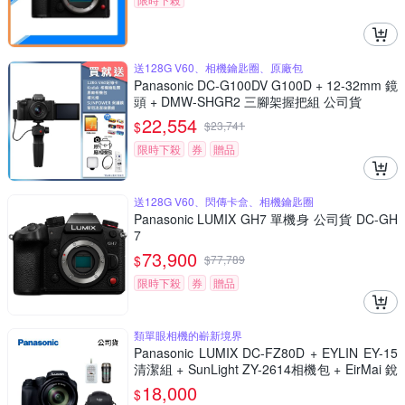
送128G V60、相機鑰匙圈、原廠包
Panasonic DC-G100DV G100D + 12-32mm 鏡
頭 + DMW-SHGR2 三腳架握把組 公司貨
22,554
$
$
23,741
限時下殺
券
贈品
送128G V60、閃傳卡盒、相機鑰匙圈
Panasonic LUMIX GH7 單機身 公司貨 DC-GH
7
73,900
$
$
77,789
限時下殺
券
贈品
類單眼相機的嶄新境界
Panasonic LUMIX DC-FZ80D + EYLIN EY-15
清潔組 + SunLight ZY-2614相機包 + EirMai 銳
瑪 HD-100C電子除濕卡 FZ80D (公司貨)
18,000
$