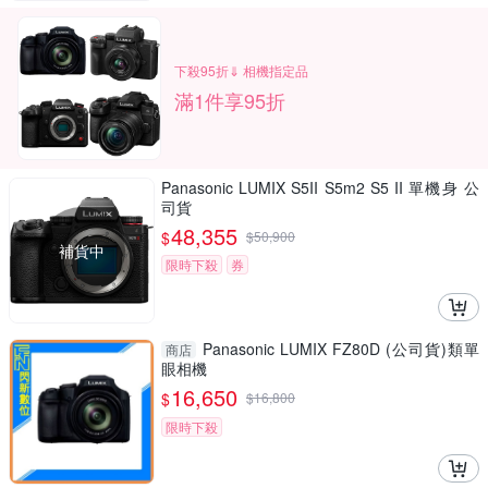
下殺95折⇓ 相機指定品
滿1件享95折
Panasonic LUMIX S5II S5m2 S5 II 單機身 公
司貨
48,355
$
$
50,900
補貨中
限時下殺
券
Panasonic LUMIX FZ80D (公司貨)類單
商店
眼相機
16,650
$
$
16,800
限時下殺