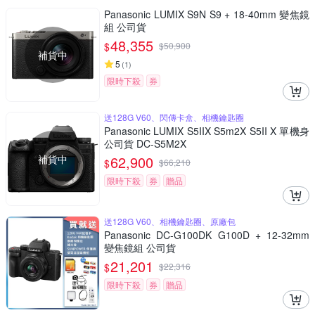
Panasonic LUMIX S9N S9 + 18-40mm 變焦鏡
組 公司貨
48,355
$
$
50,900
補貨中
5
(
1
)
限時下殺
券
送128G V60、閃傳卡盒、相機鑰匙圈
Panasonic LUMIX S5IIX S5m2X S5II X 單機身
公司貨 DC-S5M2X
補貨中
62,900
$
$
66,210
限時下殺
券
贈品
送128G V60、相機鑰匙圈、原廠包
Panasonic DC-G100DK G100D + 12-32mm
變焦鏡組 公司貨
21,201
$
$
22,316
限時下殺
券
贈品