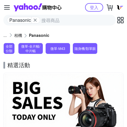
Yahoo購物中心
登入
Panasonic
相機
Panasonic
全部
微單-全片幅/
微單-M43
隨身機/類單眼
分類
中片幅
精選活動