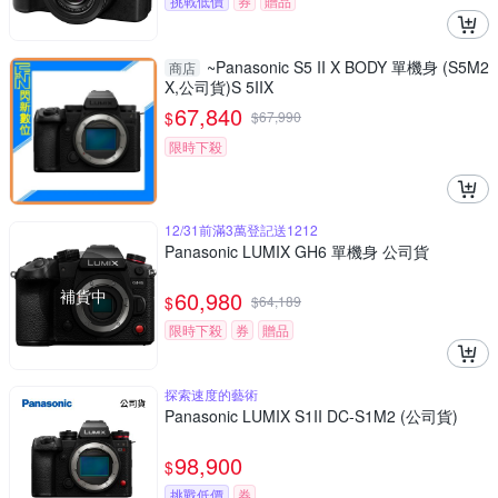
挑戰低價
券
贈品
~Panasonic S5 II X BODY 單機身 (S5M2
商店
X,公司貨)S 5IIX
67,840
$
$
67,990
限時下殺
12/31前滿3萬登記送1212
Panasonic LUMIX GH6 單機身 公司貨
補貨中
60,980
$
$
64,189
限時下殺
券
贈品
探索速度的藝術
Panasonic LUMIX S1II DC-S1M2 (公司貨)
98,900
$
挑戰低價
券