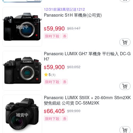
12/31前滿3萬登記送1212
Panasonic S1H 單機身(公司貨)
補貨中
59,990
$
$
63,147
限時下殺
券
Panasonic LUMIX GH7 單機身 平行輸入 DC-G
H7
59,900
$
$
63,052
5
(
1
)
限時下殺
券
Panasonic LUMIX S5IIX + 20-60mm S5m2XK
變焦鏡組 公司貨 DC-S5M2XK
66,405
$
$
69,900
補貨中
限時下殺
券