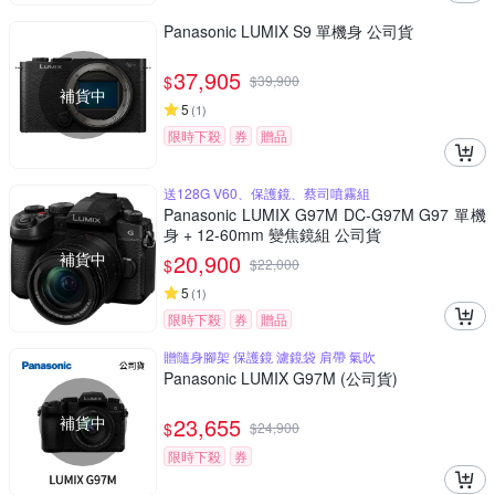
Panasonic LUMIX S9 單機身 公司貨
37,905
$
$
39,900
補貨中
5
(
1
)
限時下殺
券
贈品
送128G V60、保護鏡、蔡司噴霧組
Panasonic LUMIX G97M DC-G97M G97 單機
身 + 12-60mm 變焦鏡組 公司貨
補貨中
20,900
$
$
22,000
5
(
1
)
限時下殺
券
贈品
贈隨身腳架 保護鏡 濾鏡袋 肩帶 氣吹
Panasonic LUMIX G97M (公司貨)
補貨中
23,655
$
$
24,900
限時下殺
券