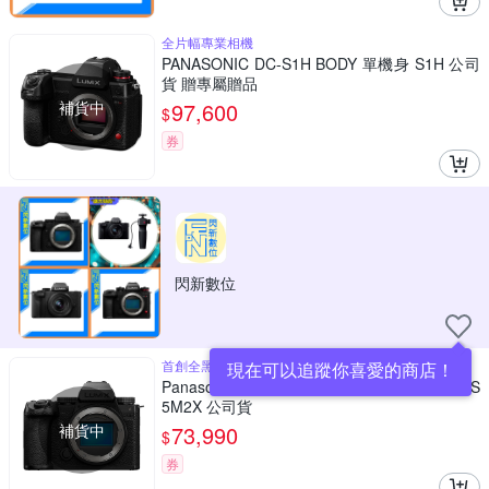
全片幅專業相機
PANASONIC DC-S1H BODY 單機身 S1H 公司
貨 贈專屬贈品
補貨中
97,600
$
券
閃新數位
首創全黑LUMIX機身
現在可以追蹤你喜愛的商店！
Panasonic 國際牌 DC-S5M2X BODY 單機身 S
5M2X 公司貨
補貨中
73,990
$
券