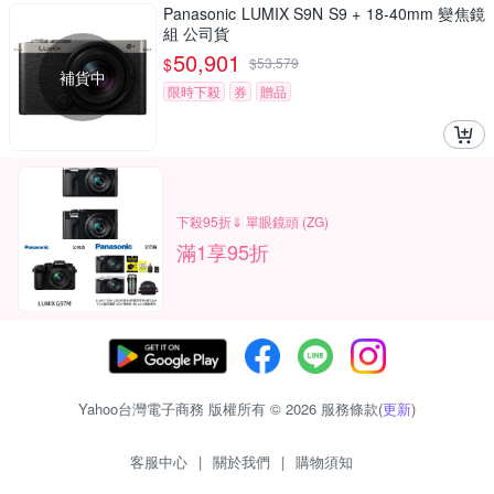
Panasonic LUMIX S9N S9 + 18-40mm 變焦鏡
組 公司貨
50,901
$
$
53,579
補貨中
限時下殺
券
贈品
下殺95折⇓ 單眼鏡頭 (ZG)
滿1享95折
Yahoo台灣電子商務 版權所有 © 2026 服務條款(
更新
)
客服中心
|
關於我們
|
購物須知