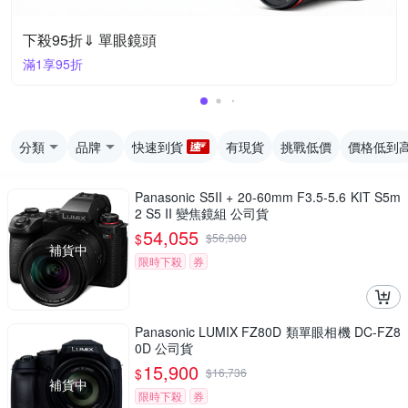
下殺95折⇓ 單眼鏡頭
滿1享95折
分類
品牌
快速到貨
有現貨
挑戰低價
價格低到
Panasonic S5II + 20-60mm F3.5-5.6 KIT S5m
2 S5 II 變焦鏡組 公司貨
54,055
$
$
56,900
補貨中
限時下殺
券
Panasonic LUMIX FZ80D 類單眼相機 DC-FZ8
0D 公司貨
15,900
$
$
16,736
補貨中
限時下殺
券