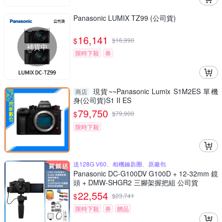
Panasonic LUMIX TZ99 (公司貨)
16,141
$
$
16,990
補貨中
限時下殺
券
現貨~~Panasonic Lumix S1M2ES 單機
商店
身(公司貨)S1 II ES
79,750
$
$
79,900
限時下殺
送128G V60、相機鑰匙圈、原廠包
Panasonic DC-G100DV G100D + 12-32mm 鏡
頭 + DMW-SHGR2 三腳架握把組 公司貨
22,554
$
$
23,741
限時下殺
券
贈品