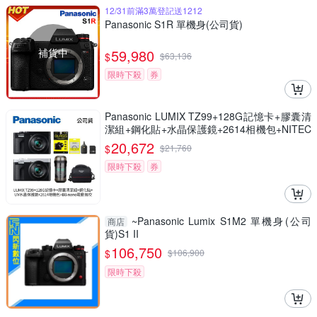
12/31前滿3萬登記送1212
Panasonic S1R 單機身(公司貨)
補貨中
59,980
$
$
63,136
限時下殺
券
Panasonic LUMIX TZ99+128G記憶卡+膠囊清
潔組+鋼化貼+水晶保護鏡+2614相機包+NITEC
ORE BB nano 迷你電動氣吹(公司貨)
20,672
$
$
21,760
限時下殺
券
~Panasonic Lumix S1M2 單機身(公司
商店
貨)S1 II
106,750
$
$
106,900
限時下殺