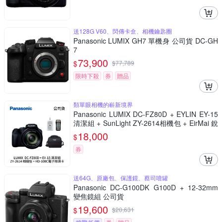
送128G V60、閃傳卡盒、相機鑰匙圈
Panasonic LUMIX GH7 單機身 公司貨 DC-GH
7
73,900
$
$
77,789
限時下殺
券
贈品
類單眼相機的嶄新境界
Panasonic LUMIX DC-FZ80D + EYLIN EY-15
清潔組 + SunLight ZY-2614相機包 + EirMai 銳
瑪 HD-100C電子除濕卡 FZ80D (公司貨)
18,000
$
券
送64G、原廠包、保護鏡、蔡司噴罐
Panasonic DC-G100DK G100D + 12-32mm
變焦鏡組 公司貨
19,600
$
$
20,631