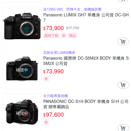
送128G V60、閃傳卡盒、相機鑰匙圈
Panasonic LUMIX GH7 單機身 公司貨 DC-GH
7
73,900
$
$
77,789
限時下殺
券
贈品
首創全黑LUMIX機身
Panasonic 國際牌 DC-S5M2X BODY 單機身 S
5M2X 公司貨
補貨中
73,990
$
券
全片幅專業相機
PANASONIC DC-S1H BODY 單機身 S1H 公司
貨 贈專屬贈品
補貨中
97,600
$
券