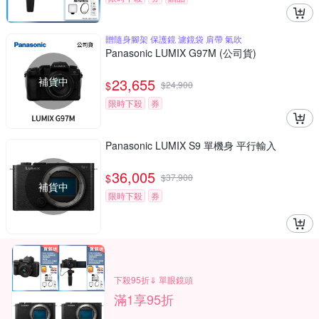
贈隨身腳架 保護鏡 濾鏡袋 肩帶 氣吹
Panasonic LUMIX G97M (公司貨)
補貨中
23,655
$
$
24,900
限時下殺
券
Panasonic LUMIX S9 單機身 平行輸入
36,005
$
$
37,900
補貨中
限時下殺
券
下殺95折⇓ 單眼鏡頭
滿1享95折