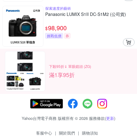
探索速度的藝術
Panasonic LUMIX S1II DC-S1M2 (公司貨)
98,900
$
挑戰低價
券
下殺95折⇓ 單眼鏡頭 (ZG)
滿1享95折
Yahoo台灣電子商務 版權所有 © 2026 服務條款(
更新
)
客服中心
|
關於我們
|
購物須知