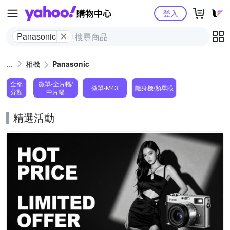
Yahoo購物中心
登入
Panasonic
相機
Panasonic
全部
微單-全片幅/
微單-M43
隨身機/類單眼
分類
中片幅
精選活動