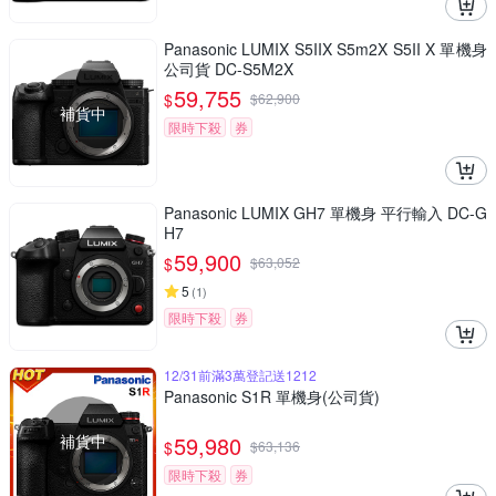
Panasonic LUMIX S5IIX S5m2X S5II X 單機身
公司貨 DC-S5M2X
59,755
$
$
62,900
補貨中
限時下殺
券
Panasonic LUMIX GH7 單機身 平行輸入 DC-G
H7
59,900
$
$
63,052
5
(
1
)
限時下殺
券
12/31前滿3萬登記送1212
Panasonic S1R 單機身(公司貨)
補貨中
59,980
$
$
63,136
限時下殺
券