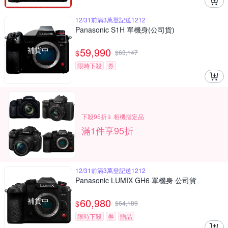
12/31前滿3萬登記送1212
Panasonic S1H 單機身(公司貨)
補貨中
59,990
$
$
63,147
限時下殺
券
下殺95折⇓ 相機指定品
滿1件享95折
12/31前滿3萬登記送1212
Panasonic LUMIX GH6 單機身 公司貨
補貨中
60,980
$
$
64,189
限時下殺
券
贈品