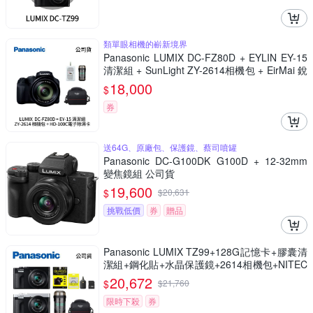
類單眼相機的嶄新境界
Panasonic LUMIX DC-FZ80D + EYLIN EY-15
清潔組 + SunLight ZY-2614相機包 + EirMai 銳
瑪 HD-100C電子除濕卡 FZ80D (公司貨)
18,000
$
券
送64G、原廠包、保護鏡、蔡司噴罐
Panasonic DC-G100DK G100D + 12-32mm
變焦鏡組 公司貨
19,600
$
$
20,631
挑戰低價
券
贈品
Panasonic LUMIX TZ99+128G記憶卡+膠囊清
潔組+鋼化貼+水晶保護鏡+2614相機包+NITEC
ORE BB nano 迷你電動氣吹(公司貨)
20,672
$
$
21,760
限時下殺
券