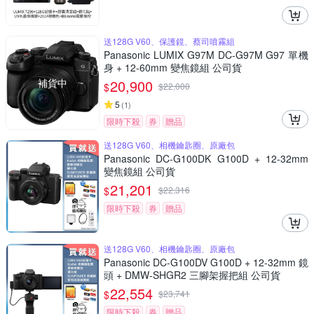
送128G V60、保護鏡、蔡司噴霧組
Panasonic LUMIX G97M DC-G97M G97 單機
身 + 12-60mm 變焦鏡組 公司貨
補貨中
20,900
$
$
22,000
5
(
1
)
限時下殺
券
贈品
送128G V60、相機鑰匙圈、原廠包
Panasonic DC-G100DK G100D + 12-32mm
變焦鏡組 公司貨
21,201
$
$
22,316
限時下殺
券
贈品
送128G V60、相機鑰匙圈、原廠包
Panasonic DC-G100DV G100D + 12-32mm 鏡
頭 + DMW-SHGR2 三腳架握把組 公司貨
22,554
$
$
23,741
限時下殺
券
贈品