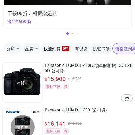
下殺95折⇓ 相機指定品
滿1件享95折
分類
品牌
快速到貨
有現貨
挑戰低價
價格低到
Panasonic LUMIX FZ80D 類單眼相機 DC-FZ8
0D 公司貨
15,900
$
$
16,736
補貨中
限時下殺
券
Panasonic LUMIX TZ99 (公司貨)
16,141
$
$
16,990
補貨中
限時下殺
券