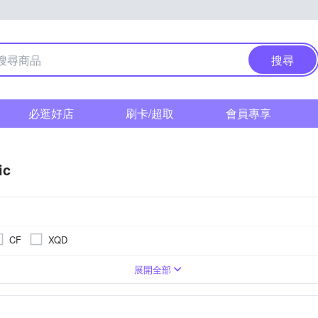
搜尋
必逛好店
刷卡/超取
會員專享
ic
CF
XQD
相機
1萬~2000萬像素
2.3吋 CMOS
類單眼相機(PASM功能)
BSI CMOS(高感光背照式)
3001萬~5000萬像素
無
TFT LCD
M4/3
展開全部