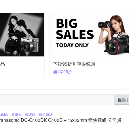
定品
下殺95折⇓ 單眼鏡頭
滿1享95折
推薦排
送64G、原廠包、保護鏡、蔡司噴罐
Panasonic DC-G100DK G100D + 12-32mm 變焦鏡組 公司貨