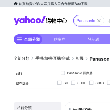
首頁
拍賣
企業/大宗採購入口
合作招商
App下載
Yahoo購物中心
Panasonic
全部分類
點換券
登記送
Panason
手機/相機/耳機/穿戴
相機
Panasonic 國際牌
品牌
SD
SDHC
SDXC
儲存媒介
品牌名稱
翻轉式螢幕
微單眼
3.0吋以上
2001萬~3000萬像素
公司貨
單眼
平行輸入
可觸控式螢幕
一般型
160
1/
CMOS
Live MOS
螢幕類型
相機類型
影像感應器
螢幕尺寸
有效像素
來源
相關分類