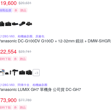
19,600
$
20,631
挑戰低價
券
贈品
送128G V60、相機鑰匙圈、原廠包
Panasonic DC-G100DV G100D + 12-32mm 鏡頭 + DMW-
22,554
$
23,741
限時下殺
券
贈品
+3
送128G V60、閃傳卡盒、相機鑰匙圈
Panasonic LUMIX GH7 單機身 公司貨 DC-GH7
73,900
$
77,789
限時下殺
券
贈品