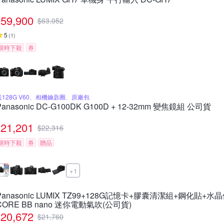
59,900
$
63,052
5
(
1
)
限時下殺
券
送128G V60、相機鑰匙圈、原廠包
Panasonic DC-G100DK G100D + 12-32mm 變焦鏡組 公司貨
21,201
$
22,316
限時下殺
券
贈品
+1
Panasonic LUMIX TZ99+128G記憶卡+膠囊清潔組+鋼化貼+水
CORE BB nano 迷你電動氣吹(公司貨)
20,672
$
21,760