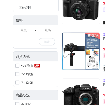
$
其他品牌
價格
-
確定
$
取貨方式
快速到貨
7-11常溫
7-11冷凍
商品狀況
$
有現貨