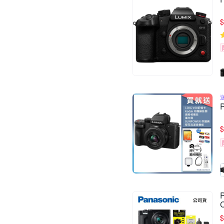
$
$
$