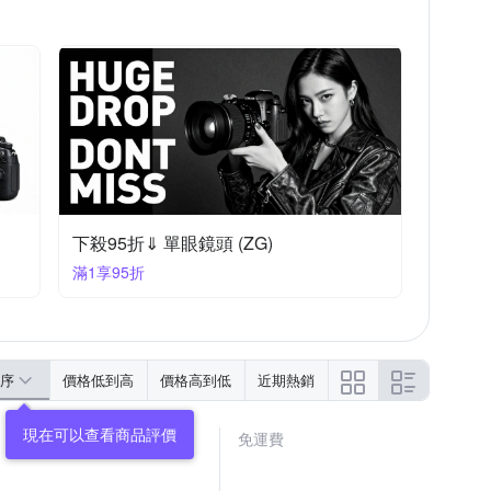
下殺95折⇓ 單眼鏡頭 (ZG)
滿1享95折
序
價格低到高
價格高到低
近期熱銷
免運費