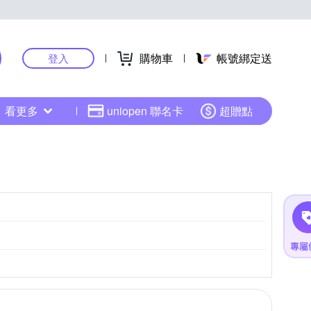
購物車
帳號綁定送
登入
看更多
uniopen 聯名卡
超贈點