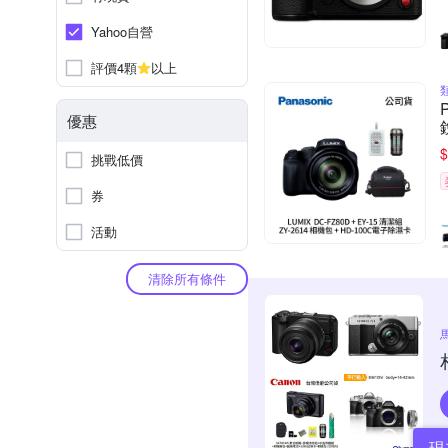
Yahoo自營
評價4顆
以上
優惠
$
挑戰低價
券
活動
清除所有條件
現