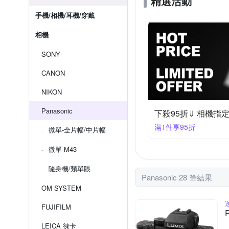
精選活動
手機/相機/耳機/穿戴
相機
SONY
CANON
NIKON
Panasonic
下殺95折⇓ 相機指
滿1件享95折
微單-全片幅/中片幅
微單-M43
隨身機/類單眼
Panasonic 28 筆結果
OM SYSTEM
FUJIFILM
LEICA 徠卡