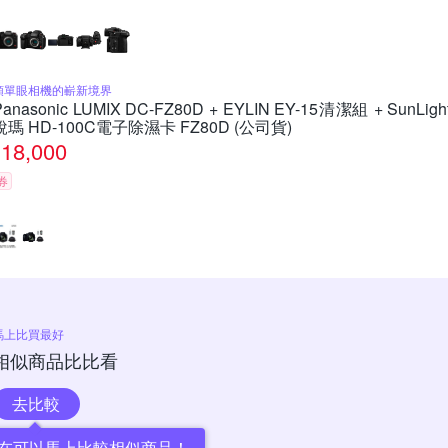
類單眼相機的嶄新境界
Panasonic LUMIX DC-FZ80D + EYLIN EY-15清潔組 + SunLigh
銳瑪 HD-100C電子除濕卡 FZ80D (公司貨)
18,000
券
馬上比買最好
相似商品比比看
去比較
在可以馬上比較相似商品！