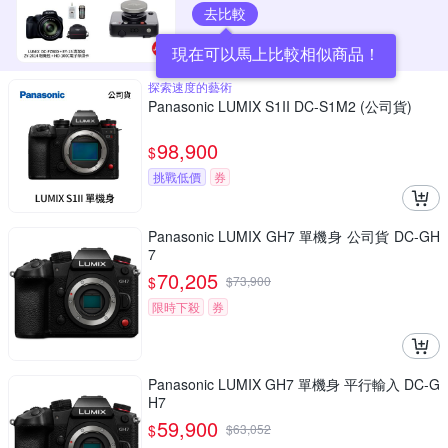
去比較
現在可以馬上比較相似商品！
探索速度的藝術
Panasonic LUMIX S1II DC-S1M2 (公司貨)
98,900
$
挑戰低價
券
Panasonic LUMIX GH7 單機身 公司貨 DC-GH
7
70,205
$
$
73,900
限時下殺
券
Panasonic LUMIX GH7 單機身 平行輸入 DC-G
H7
59,900
$
$
63,052