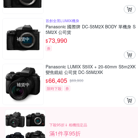
首創全黑LUMIX機身
Panasonic 國際牌 DC-S5M2X BODY 單機身 S
5M2X 公司貨
補貨中
73,990
$
券
Panasonic LUMIX S5IIX + 20-60mm S5m2XK
變焦鏡組 公司貨 DC-S5M2XK
66,405
$
$
69,900
補貨中
限時下殺
券
下殺95折⇓ 相機指定品
滿1件享95折