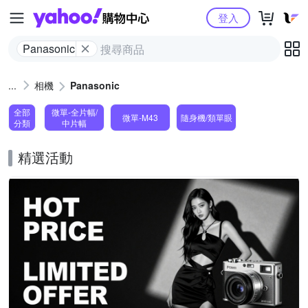
Yahoo購物中心
登入
Panasonic
相機
Panasonic
全部
微單-全片幅/
微單-M43
隨身機/類單眼
分類
中片幅
精選活動