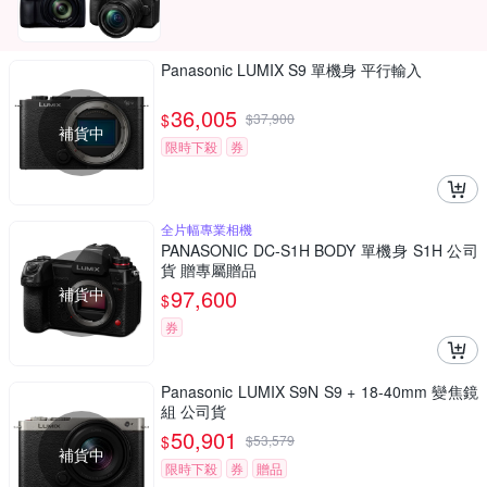
Panasonic LUMIX S9 單機身 平行輸入
36,005
$
$
37,900
補貨中
限時下殺
券
全片幅專業相機
PANASONIC DC-S1H BODY 單機身 S1H 公司
貨 贈專屬贈品
補貨中
97,600
$
券
Panasonic LUMIX S9N S9 + 18-40mm 變焦鏡
組 公司貨
50,901
$
$
53,579
補貨中
限時下殺
券
贈品