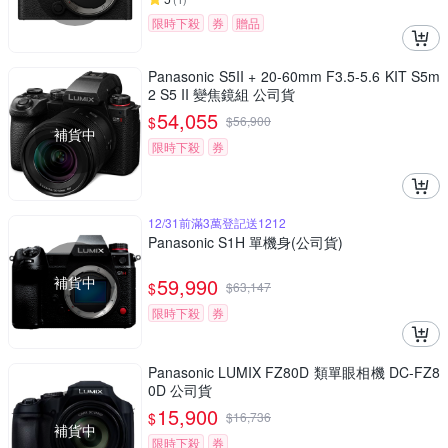
限時下殺
券
贈品
Panasonic S5II + 20-60mm F3.5-5.6 KIT S5m
2 S5 II 變焦鏡組 公司貨
54,055
$
$
56,900
補貨中
限時下殺
券
12/31前滿3萬登記送1212
Panasonic S1H 單機身(公司貨)
補貨中
59,990
$
$
63,147
限時下殺
券
Panasonic LUMIX FZ80D 類單眼相機 DC-FZ8
0D 公司貨
15,900
$
$
16,736
補貨中
限時下殺
券