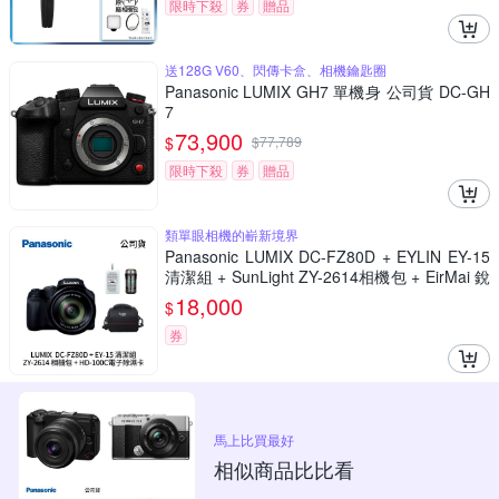
限時下殺
券
贈品
送128G V60、閃傳卡盒、相機鑰匙圈
Panasonic LUMIX GH7 單機身 公司貨 DC-GH
7
73,900
$
$
77,789
限時下殺
券
贈品
類單眼相機的嶄新境界
Panasonic LUMIX DC-FZ80D + EYLIN EY-15
清潔組 + SunLight ZY-2614相機包 + EirMai 銳
瑪 HD-100C電子除濕卡 FZ80D (公司貨)
18,000
$
券
馬上比買最好
相似商品比比看