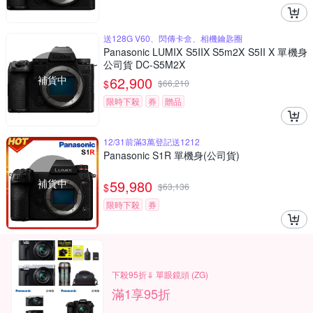
送128G V60、閃傳卡盒、相機鑰匙圈
Panasonic LUMIX S5IIX S5m2X S5II X 單機身
公司貨 DC-S5M2X
補貨中
62,900
$
$
66,210
限時下殺
券
贈品
12/31前滿3萬登記送1212
Panasonic S1R 單機身(公司貨)
補貨中
59,980
$
$
63,136
限時下殺
券
下殺95折⇓ 單眼鏡頭 (ZG)
滿1享95折