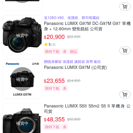
送128G V60、保護鏡、蔡司噴霧組
Panasonic LUMIX G97M DC-G97M G97 單機
身 + 12-60mm 變焦鏡組 公司貨
補貨中
20,900
$
$
22,000
5
(
1
)
限時下殺
券
贈品
贈隨身腳架 保護鏡 濾鏡袋 肩帶 氣吹
Panasonic LUMIX G97M (公司貨)
補貨中
23,655
$
$
24,900
限時下殺
券
Panasonic LUMIX S5II S5m2 S5 II 單機身 公
司貨
48,355
$
$
50,900
補貨中
限時下殺
券