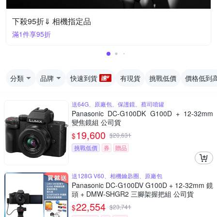
下殺95折⇓ 相機指定品
滿1件享95折
分類
品牌
快速到貨
有現貨
挑戰低價
價格低到
送64G、原廠包、保護鏡、蔡司噴罐
Panasonic DC-G100DK G100D + 12-32mm
變焦鏡組 公司貨
19,600
$
$
20,631
挑戰低價
券
贈品
送128G V60、相機鑰匙圈、原廠包
Panasonic DC-G100DV G100D + 12-32mm 鏡
頭 + DMW-SHGR2 三腳架握把組 公司貨
22,554
$
$
23,741