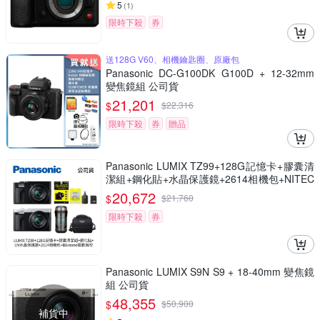
5
(
1
)
限時下殺
券
送128G V60、相機鑰匙圈、原廠包
Panasonic DC-G100DK G100D + 12-32mm
變焦鏡組 公司貨
21,201
$
$
22,316
限時下殺
券
贈品
Panasonic LUMIX TZ99+128G記憶卡+膠囊清
潔組+鋼化貼+水晶保護鏡+2614相機包+NITEC
ORE BB nano 迷你電動氣吹(公司貨)
20,672
$
$
21,760
限時下殺
券
Panasonic LUMIX S9N S9 + 18-40mm 變焦鏡
組 公司貨
48,355
$
$
50,900
補貨中