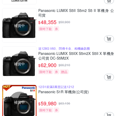
Panasonic LUMIX S5II S5m2 S5 II 單機身 公
司貨
48,355
$
$
50,900
補貨中
限時下殺
券
送128G V60、閃傳卡盒、相機鑰匙圈
Panasonic LUMIX S5IIX S5m2X S5II X 單機身
公司貨 DC-S5M2X
補貨中
62,900
$
$
66,210
限時下殺
券
贈品
12/31前滿3萬登記送1212
Panasonic S1R 單機身(公司貨)
補貨中
59,980
$
$
63,136
限時下殺
券