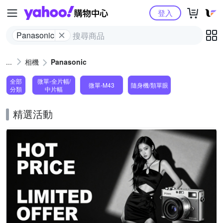
Yahoo購物中心
登入
Panasonic
相機
Panasonic
全部
微單-全片幅/
微單-M43
隨身機/類單眼
分類
中片幅
精選活動