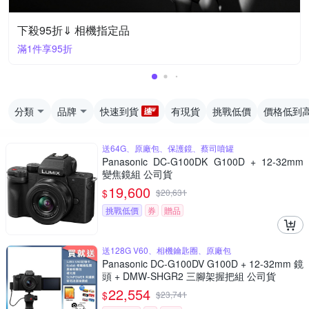
下殺95折⇓ 相機指定品
滿1件享95折
分類
品牌
快速到貨
有現貨
挑戰低價
價格低到
送64G、原廠包、保護鏡、蔡司噴罐
Panasonic DC-G100DK G100D + 12-32mm
變焦鏡組 公司貨
19,600
$
$
20,631
挑戰低價
券
贈品
送128G V60、相機鑰匙圈、原廠包
Panasonic DC-G100DV G100D + 12-32mm 鏡
頭 + DMW-SHGR2 三腳架握把組 公司貨
22,554
$
$
23,741