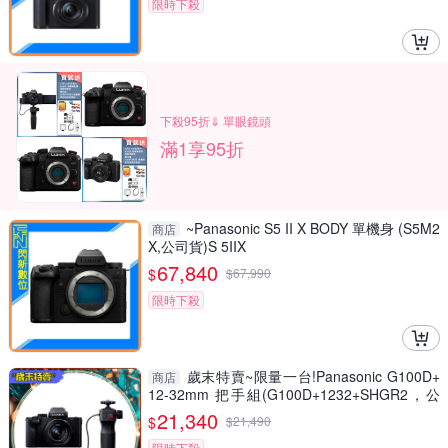
限時下殺
下殺95折⇓ 單眼鏡頭
滿1享95折
~Panasonic S5 II X BODY 單機身 (S5M2
商店
X,公司貨)S 5IIX
67,840
$
$
67,990
限時下殺
歲末特賣~限量一台!Panasonic G100D+
商店
12-32mm 把手組(G100D+1232+SHGR2，公
司貨)
21,340
$
$
21,490
限時下殺