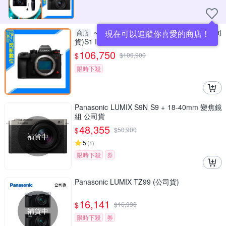
~Panasonic Lumix S1M2 單機身(公司
現在可以追蹤你喜愛的商店！
商店
貨)S1 II
106,750
$
$
106,900
限時下殺
Panasonic LUMIX S9N S9 + 18-40mm 變焦鏡
組 公司貨
48,355
$
$
50,900
補貨中
5
(
1
)
限時下殺
券
Panasonic LUMIX TZ99 (公司貨)
16,141
$
$
16,990
補貨中
限時下殺
券