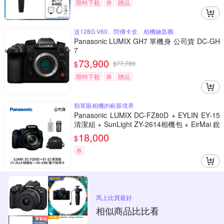
限時下殺
券
贈品
送128G V60、閃傳卡盒、相機鑰匙圈
Panasonic LUMIX GH7 單機身 公司貨 DC-GH
7
73,900
$
$
77,789
限時下殺
券
贈品
類單眼相機的嶄新境界
Panasonic LUMIX DC-FZ80D + EYLIN EY-15
清潔組 + SunLight ZY-2614相機包 + EirMai 銳
瑪 HD-100C電子除濕卡 FZ80D (公司貨)
18,000
$
券
馬上比買最好
相似商品比比看