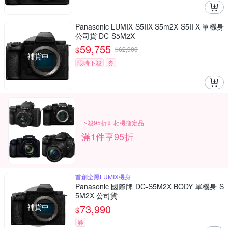
Panasonic LUMIX S5IIX S5m2X S5II X 單機身
公司貨 DC-S5M2X
59,755
$
$
62,900
補貨中
限時下殺
券
下殺95折⇓ 相機指定品
滿1件享95折
首創全黑LUMIX機身
Panasonic 國際牌 DC-S5M2X BODY 單機身 S
5M2X 公司貨
補貨中
73,990
$
券