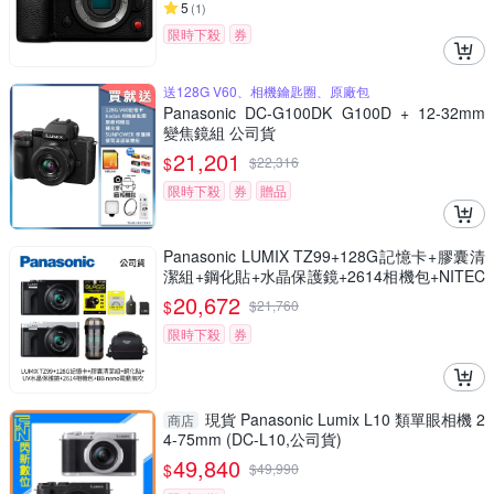
5
(
1
)
限時下殺
券
送128G V60、相機鑰匙圈、原廠包
Panasonic DC-G100DK G100D + 12-32mm
變焦鏡組 公司貨
21,201
$
$
22,316
限時下殺
券
贈品
Panasonic LUMIX TZ99+128G記憶卡+膠囊清
潔組+鋼化貼+水晶保護鏡+2614相機包+NITEC
ORE BB nano 迷你電動氣吹(公司貨)
20,672
$
$
21,760
限時下殺
券
現貨 Panasonic Lumix L10 類單眼相機 2
商店
4-75mm (DC-L10,公司貨)
49,840
$
$
49,990