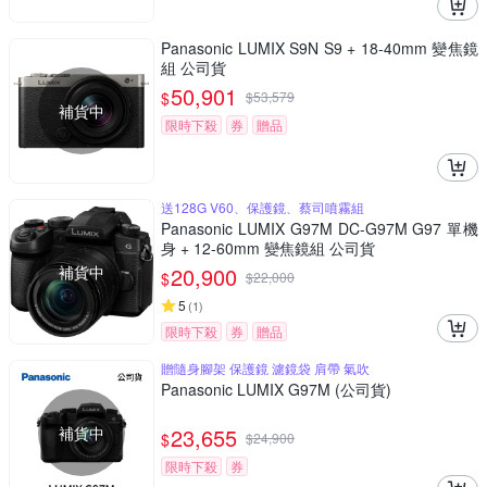
Panasonic LUMIX S9N S9 + 18-40mm 變焦鏡
組 公司貨
50,901
$
$
53,579
補貨中
限時下殺
券
贈品
送128G V60、保護鏡、蔡司噴霧組
Panasonic LUMIX G97M DC-G97M G97 單機
身 + 12-60mm 變焦鏡組 公司貨
補貨中
20,900
$
$
22,000
5
(
1
)
限時下殺
券
贈品
贈隨身腳架 保護鏡 濾鏡袋 肩帶 氣吹
Panasonic LUMIX G97M (公司貨)
補貨中
23,655
$
$
24,900
限時下殺
券