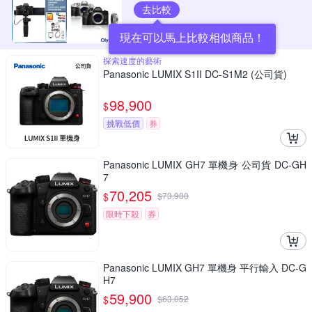
去比較
現在可以馬上比較相似商品！
探索速度的藝術
Panasonic LUMIX S1II DC-S1M2 (公司貨)
98,900
$
挑戰低價
券
Panasonic LUMIX GH7 單機身 公司貨 DC-GH
7
70,205
$
$
73,900
限時下殺
券
Panasonic LUMIX GH7 單機身 平行輸入 DC-G
H7
59,900
$
$
63,052