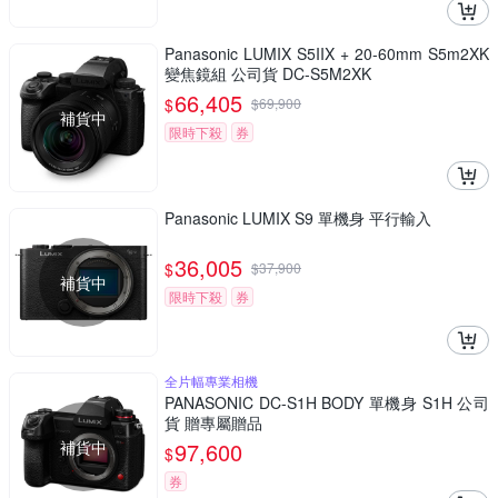
Panasonic LUMIX S5IIX + 20-60mm S5m2XK
變焦鏡組 公司貨 DC-S5M2XK
66,405
$
$
69,900
補貨中
限時下殺
券
Panasonic LUMIX S9 單機身 平行輸入
36,005
$
$
37,900
補貨中
限時下殺
券
全片幅專業相機
PANASONIC DC-S1H BODY 單機身 S1H 公司
貨 贈專屬贈品
補貨中
97,600
$
券