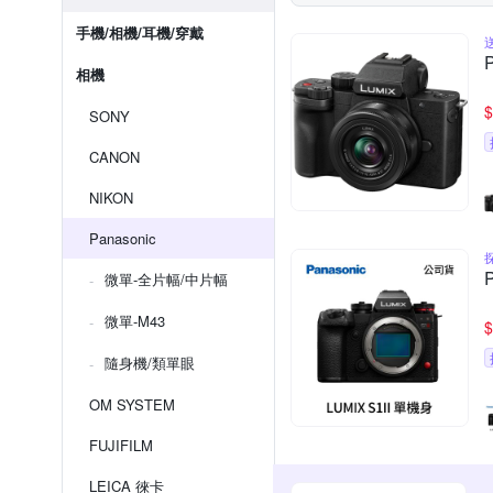
手機/相機/耳機/穿戴
相機
$
SONY
CANON
NIKON
Panasonic
微單-全片幅/中片幅
微單-M43
$
隨身機/類單眼
OM SYSTEM
FUJIFILM
LEICA 徠卡