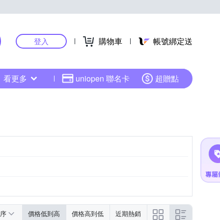
購物車
帳號綁定送
登入
看更多
uniopen 聯名卡
超贈點
序
價格低到高
價格高到低
近期熱銷