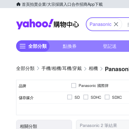
首頁
拍賣
企業/大宗採購入口
合作招商
App下載
Yahoo購物中心
Panasonic
全部分類
點換券
登記送
Panason
手機/相機/耳機/穿戴
相機
Panasonic 國際牌
品牌
SD
SDHC
SDXC
儲存媒介
品牌名稱
公司貨
1/16000秒
2001萬~3000萬像素
3.0吋以上
視平式電子觀景器
100%
來源
最快快門速度
有效像素
螢幕尺寸
觀景窗型式
觀景窗視野率
Panasonic 2 筆結果
相關分類