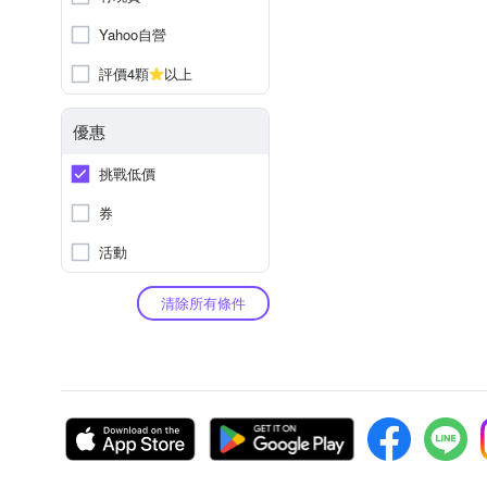
Yahoo自營
評價4顆
以上
優惠
挑戰低價
券
活動
清除所有條件