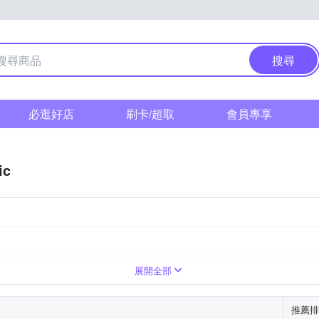
搜尋
必逛好店
刷卡/超取
會員專享
ic
展開全部
推薦排