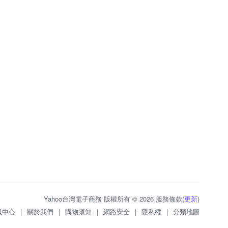
Yahoo台灣電子商務 版權所有 © 2026 服務條款(
更新
)
服中心
|
關於我們
|
購物須知
|
網路安全
|
隱私權
|
分類地圖