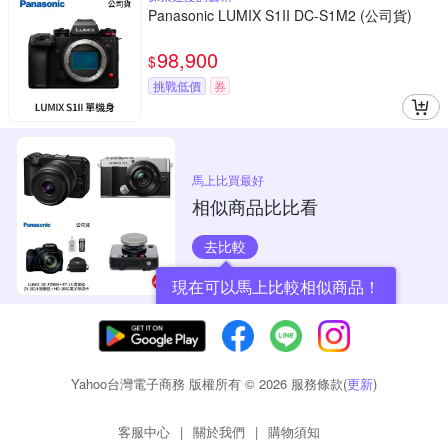
Panasonic LUMIX S1II DC-S1M2 (公司貨)
98,900
$
挑戰低價
券
馬上比買最好
相似商品比比看
去比較
現在可以馬上比較相似商品！
Yahoo台灣電子商務 版權所有 © 2026 服務條款(
更新
)
客服中心
|
關於我們
|
購物須知