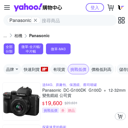
Yahoo購物中心
登入
Panasonic
相機
Panasonic
全部
微單-全片幅/
微單-M43
分類
中片幅
品牌
快速到貨
有現貨
挑戰低價
價格低到高
儲存
送64G、原廠包、保護鏡、蔡司噴罐
Panasonic DC-G100DK G100D + 12-32mm
變焦鏡組 公司貨
19,600
$
$
20,631
挑戰低價
券
贈品
探索速度的藝術