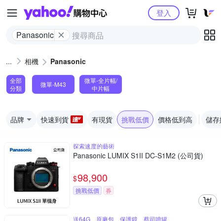
Yahoo購物中心
登入
Panasonic
相機
Panasonic
全部
微單-全片幅/
微單-M43
分類
中片幅
品牌
快速到貨
有現貨
挑戰低價
價格低到高
儲存
探索速度的藝術
Panasonic LUMIX S1II DC-S1M2 (公司貨)
98,900
$
挑戰低價
券
送64G、原廠包、保護鏡、蔡司噴罐