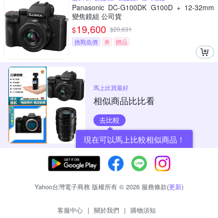
Panasonic DC-G100DK G100D + 12-32mm
變焦鏡組 公司貨
19,600
$
$
20,631
挑戰低價
券
贈品
馬上比買最好
相似商品比比看
去比較
現在可以馬上比較相似商品！
Yahoo台灣電子商務 版權所有 © 2026 服務條款(
更新
)
客服中心
|
關於我們
|
購物須知