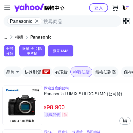
Yahoo購物中心
登入
Panasonic
相機
Panasonic
全部
微單-全片幅/
微單-M43
分類
中片幅
品牌
快速到貨
有現貨
挑戰低價
價格低到高
儲存
探索速度的藝術
Panasonic LUMIX S1II DC-S1M2 (公司貨)
98,900
$
挑戰低價
券
送64G、原廠包、保護鏡、蔡司噴罐