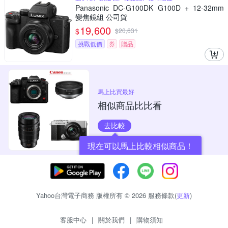
Panasonic DC-G100DK G100D + 12-32mm
變焦鏡組 公司貨
19,600
$
$
20,631
挑戰低價
券
贈品
馬上比買最好
相似商品比比看
去比較
現在可以馬上比較相似商品！
Yahoo台灣電子商務 版權所有 © 2026 服務條款(
更新
)
客服中心
|
關於我們
|
購物須知