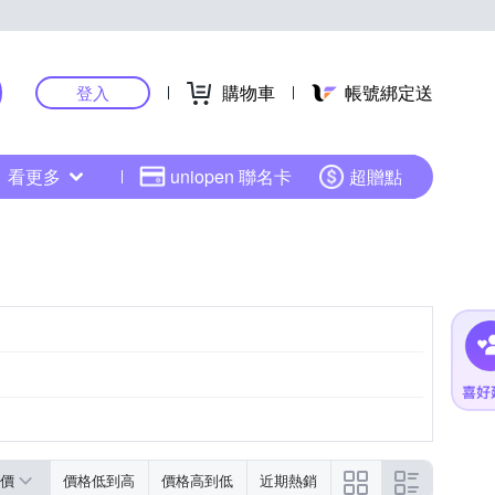
購物車
帳號綁定送
登入
看更多
uniopen 聯名卡
超贈點
價
價格低到高
價格高到低
近期熱銷