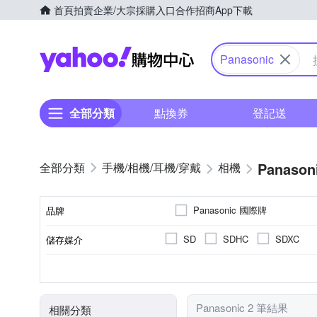
首頁
拍賣
企業/大宗採購入口
合作招商
App下載
Yahoo購物中心
Panasonic
全部分類
點換券
登記送
Panason
手機/相機/耳機/穿戴
相機
Panasonic 國際牌
品牌
SD
SDHC
SDXC
儲存媒介
品牌名稱
公司貨
1/16000秒
2001萬~3000萬像素
3.0吋以上
視平式電子觀景器
100%
來源
最快快門速度
有效像素
螢幕尺寸
觀景窗型式
觀景窗視野率
Panasonic 2 筆結果
相關分類