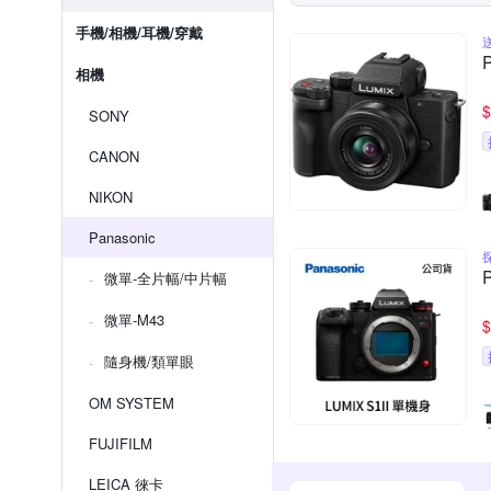
手機/相機/耳機/穿戴
相機
$
SONY
CANON
NIKON
Panasonic
微單-全片幅/中片幅
微單-M43
$
隨身機/類單眼
OM SYSTEM
FUJIFILM
LEICA 徠卡