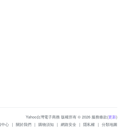
Yahoo台灣電子商務 版權所有 © 2026 服務條款(
更新
)
服中心
|
關於我們
|
購物須知
|
網路安全
|
隱私權
|
分類地圖