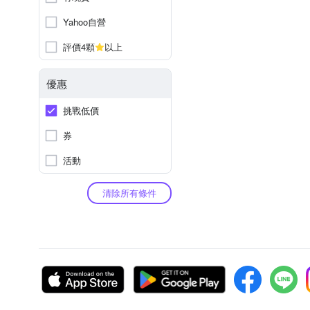
Yahoo自營
評價4顆
以上
優惠
挑戰低價
券
活動
清除所有條件