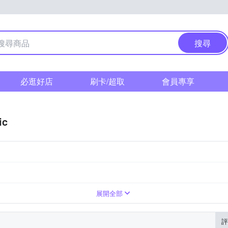
搜尋
必逛好店
刷卡/超取
會員專享
ic
展開全部
評