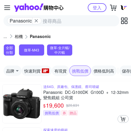
Yahoo購物中心
登入
Panasonic
相機
Panasonic
全部
微單-全片幅/
微單-M43
分類
中片幅
品牌
快速到貨
有現貨
挑戰低價
價格低到高
儲存
送64G、原廠包、保護鏡、蔡司噴罐
Panasonic DC-G100DK G100D + 12-32mm
變焦鏡組 公司貨
19,600
$
$
20,631
挑戰低價
券
贈品
探索速度的藝術