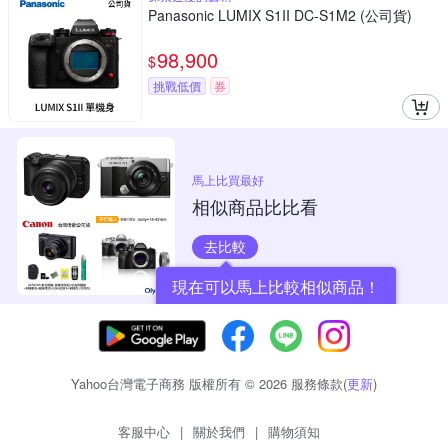
Panasonic LUMIX S1II DC-S1M2 (公司貨)
98,900
$
挑戰低價
券
馬上比買最好
相似商品比比看
去比較
現在可以馬上比較相似商品！
Yahoo台灣電子商務 版權所有 © 2026 服務條款(
更新
)
客服中心
|
關於我們
|
購物須知