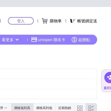
購物車
帳號綁定送
登入
看更多
uniopen 聯名卡
超贈點
序
價格低到高
價格高到低
近期熱銷