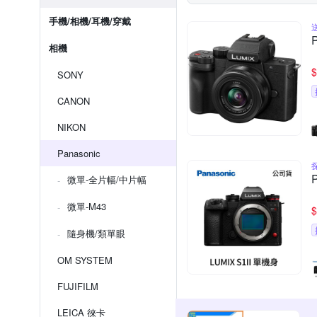
手機/相機/耳機/穿戴
相機
$
SONY
CANON
NIKON
Panasonic
微單-全片幅/中片幅
微單-M43
$
隨身機/類單眼
OM SYSTEM
FUJIFILM
LEICA 徠卡