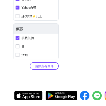
Yahoo自營
評價4顆
以上
優惠
挑戰低價
券
活動
清除所有條件