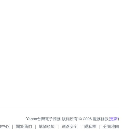
Yahoo台灣電子商務 版權所有 © 2026 服務條款(
更新
)
服中心
|
關於我們
|
購物須知
|
網路安全
|
隱私權
|
分類地圖