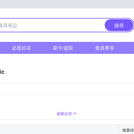
搜尋
必逛好店
刷卡/超取
會員專享
ic
展開全部
推薦排