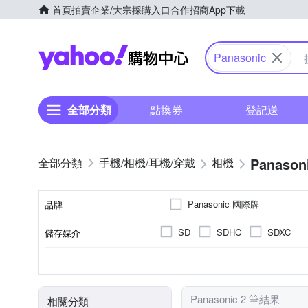
首頁
拍賣
企業/大宗採購入口
合作招商
App下載
Yahoo購物中心
Panasonic
全部分類
點換券
登記送
Panason
手機/相機/耳機/穿戴
相機
Panasonic 國際牌
品牌
SD
SDHC
SDXC
儲存媒介
品牌名稱
公司貨
1/16000秒
2001萬~3000萬像素
3.0吋以上
視平式電子觀景器
100%
來源
最快快門速度
有效像素
螢幕尺寸
觀景窗型式
觀景窗視野率
Panasonic 2 筆結果
相關分類