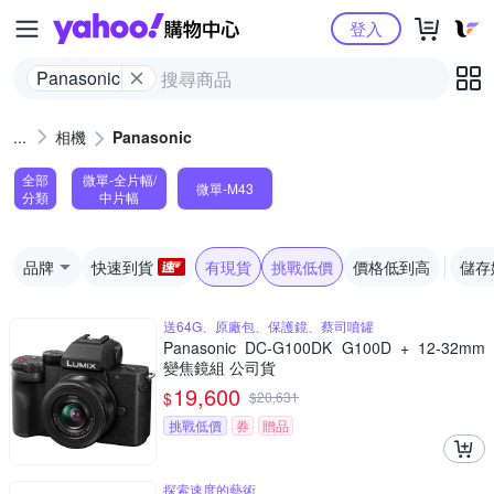
Yahoo購物中心
登入
Panasonic
相機
Panasonic
全部
微單-全片幅/
微單-M43
分類
中片幅
品牌
快速到貨
有現貨
挑戰低價
價格低到高
儲存
送64G、原廠包、保護鏡、蔡司噴罐
Panasonic DC-G100DK G100D + 12-32mm
變焦鏡組 公司貨
19,600
$
$
20,631
挑戰低價
券
贈品
探索速度的藝術