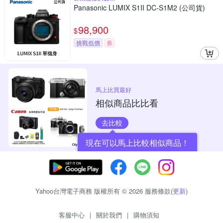
Panasonic LUMIX S1II DC-S1M2 (公司貨)
98,900
$
挑戰低價
券
馬上比買最好
相似商品比比看
去比較
現在可以馬上比較相似商品！
Yahoo台灣電子商務 版權所有 © 2026 服務條款(
更新
)
客服中心
|
關於我們
|
購物須知