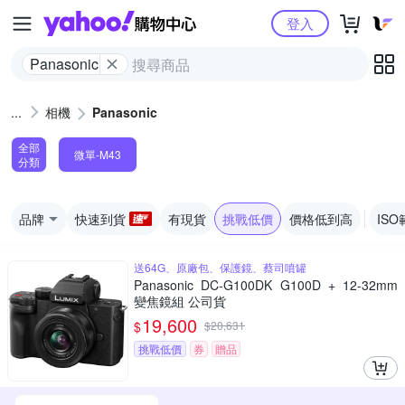
Yahoo購物中心
登入
Panasonic
相機
Panasonic
全部
微單-M43
分類
品牌
快速到貨
有現貨
挑戰低價
價格低到高
ISO
送64G、原廠包、保護鏡、蔡司噴罐
Panasonic DC-G100DK G100D + 12-32mm
變焦鏡組 公司貨
19,600
$
$
20,631
挑戰低價
券
贈品