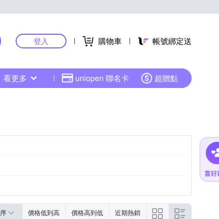
購物車
帳號綁定送
登入
看更多
uniopen 聯名卡
超贈點
序
價格低到高
價格高到低
近期熱銷