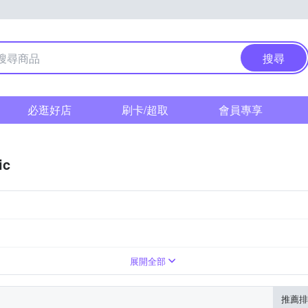
搜尋
必逛好店
刷卡/超取
會員專享
ic
展開全部
推薦排