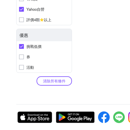
Yahoo自營
評價4顆
以上
優惠
挑戰低價
券
活動
清除所有條件