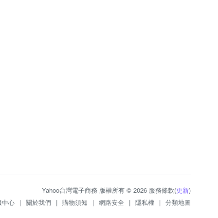
Yahoo台灣電子商務 版權所有 © 2026 服務條款(
更新
)
服中心
|
關於我們
|
購物須知
|
網路安全
|
隱私權
|
分類地圖