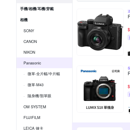
手機/相機/耳機/穿戴
相機
$
SONY
CANON
NIKON
Panasonic
微單-全片幅/中片幅
微單-M43
$
隨身機/類單眼
OM SYSTEM
FUJIFILM
LEICA 徠卡