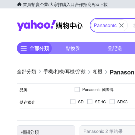
首頁
拍賣
企業/大宗採購入口
合作招商
App下載
Yahoo購物中心
Panasonic
全部分類
點換券
登記送
Panason
手機/相機/耳機/穿戴
相機
Panasonic 國際牌
品牌
SD
SDHC
SDXC
儲存媒介
品牌名稱
公司貨
1/16000秒
2001萬~3000萬像素
3.0吋以上
視平式電子觀景器
100%
來源
最快快門速度
有效像素
螢幕尺寸
觀景窗型式
觀景窗視野率
Panasonic 2 筆結果
相關分類