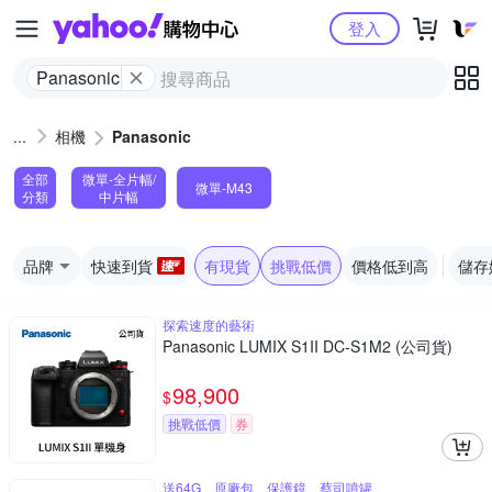
Yahoo購物中心
登入
Panasonic
相機
Panasonic
全部
微單-全片幅/
微單-M43
分類
中片幅
品牌
快速到貨
有現貨
挑戰低價
價格低到高
儲存
探索速度的藝術
Panasonic LUMIX S1II DC-S1M2 (公司貨)
98,900
$
挑戰低價
券
送64G、原廠包、保護鏡、蔡司噴罐