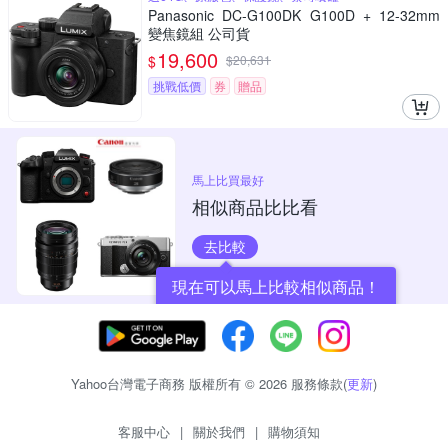
Panasonic DC-G100DK G100D + 12-32mm
變焦鏡組 公司貨
19,600
$
$
20,631
挑戰低價
券
贈品
馬上比買最好
相似商品比比看
去比較
現在可以馬上比較相似商品！
Yahoo台灣電子商務 版權所有 © 2026 服務條款(
更新
)
客服中心
|
關於我們
|
購物須知