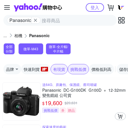
Yahoo購物中心
登入
Panasonic
相機
Panasonic
全部
微單-全片幅/
微單-M43
分類
中片幅
品牌
快速到貨
有現貨
挑戰低價
價格低到高
儲存
送64G、原廠包、保護鏡、蔡司噴罐
Panasonic DC-G100DK G100D + 12-32mm
變焦鏡組 公司貨
19,600
$
$
20,631
挑戰低價
券
贈品
探索速度的藝術