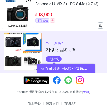
Panasonic LUMIX S1II DC-S1M2 (公司貨)
98,900
$
挑戰低價
券
馬上比買最好
相似商品比比看
去比較
現在可以馬上比較相似商品！
Yahoo台灣電子商務 版權所有 © 2026 服務條款(
更新
)
客服中心
|
關於我們
|
購物須知