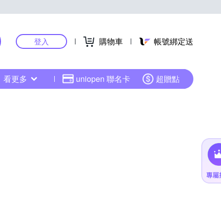
購物車
帳號綁定送
登入
看更多
uniopen 聯名卡
超贈點