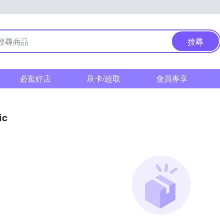
搜尋
必逛好店
刷卡/超取
會員專享
ic