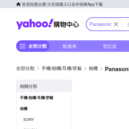
首頁
拍賣
企業/大宗採購入口
合作招商
App下載
Yahoo購物中心
Panasonic
全部分類
點換券
登記送
Panason
手機/相機/耳機/穿戴
相機
相關分類
手機/相機/耳機/穿戴
相機
SONY