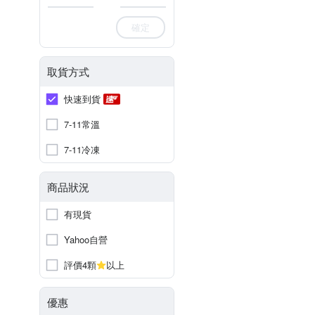
確定
取貨方式
快速到貨
7-11常溫
7-11冷凍
商品狀況
有現貨
Yahoo自營
評價4顆
以上
優惠