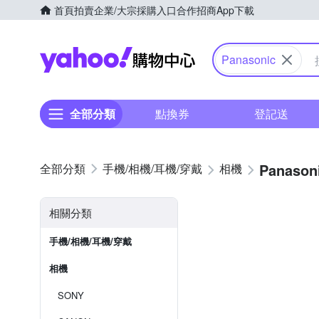
首頁
拍賣
企業/大宗採購入口
合作招商
App下載
Yahoo購物中心
Panasonic
全部分類
點換券
登記送
Panason
手機/相機/耳機/穿戴
相機
相關分類
手機/相機/耳機/穿戴
相機
SONY