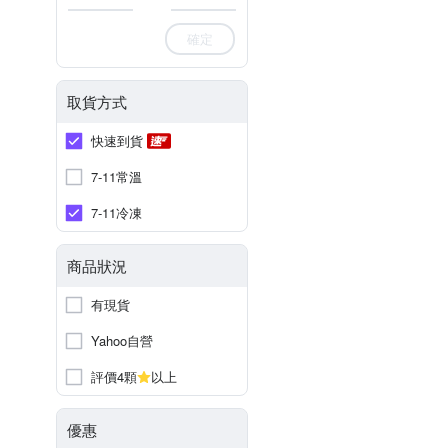
確定
取貨方式
快速到貨
7-11常溫
7-11冷凍
商品狀況
有現貨
Yahoo自營
評價4顆
以上
優惠