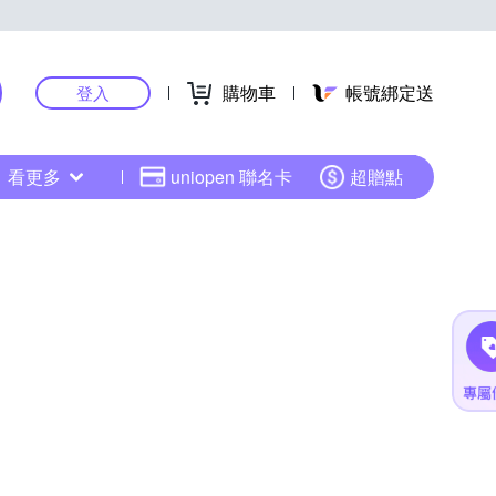
購物車
帳號綁定送
登入
看更多
uniopen 聯名卡
超贈點