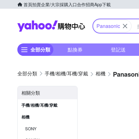
首頁
拍賣
企業/大宗採購入口
合作招商
App下載
Yahoo購物中心
Panasonic
全部分類
點換券
登記送
Panason
手機/相機/耳機/穿戴
相機
相關分類
手機/相機/耳機/穿戴
相機
SONY