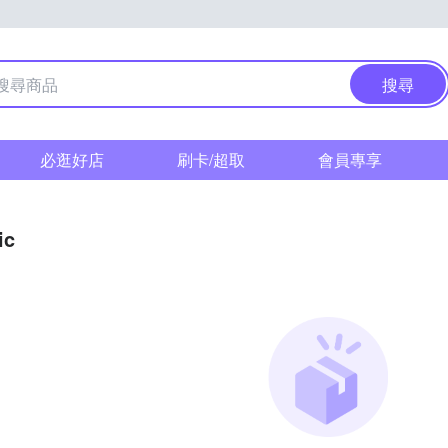
搜尋
必逛好店
刷卡/超取
會員專享
ic