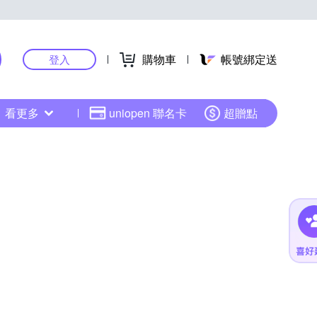
購物車
帳號綁定送
登入
看更多
uniopen 聯名卡
超贈點