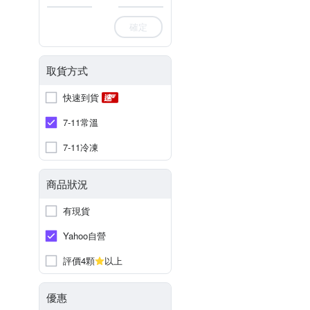
確定
取貨方式
快速到貨
7-11常溫
7-11冷凍
商品狀況
有現貨
Yahoo自營
評價4顆
以上
優惠