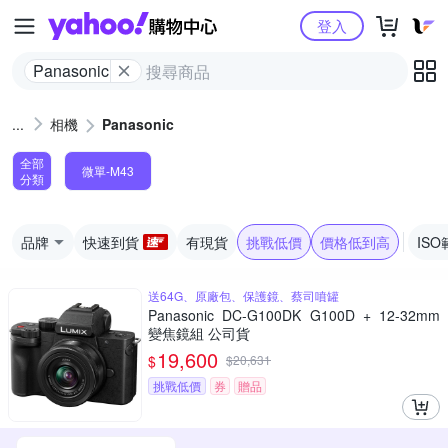
Yahoo購物中心
登入
Panasonic
相機
Panasonic
全部
微單-M43
分類
品牌
快速到貨
有現貨
挑戰低價
價格低到高
ISO
送64G、原廠包、保護鏡、蔡司噴罐
Panasonic DC-G100DK G100D + 12-32mm
變焦鏡組 公司貨
19,600
$
$
20,631
挑戰低價
券
贈品