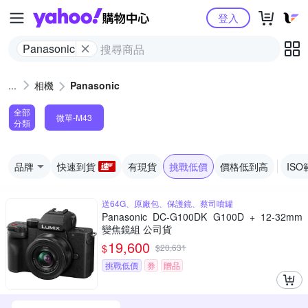
Yahoo購物中心
登入
Panasonic
相機
Panasonic
全部
微單-M43
分類
品牌
快速到貨
有現貨
挑戰低價
價格低到高
ISO
送64G、原廠包、保護鏡、蔡司噴罐
Panasonic DC-G100DK G100D + 12-32mm
變焦鏡組 公司貨
19,600
$
$
20,631
挑戰低價
券
贈品