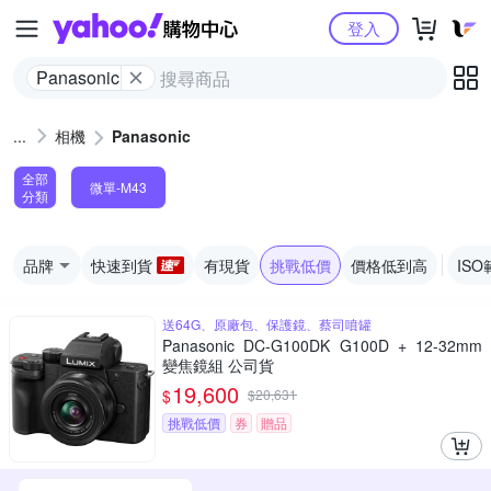
Yahoo購物中心
登入
Panasonic
相機
Panasonic
全部
微單-M43
分類
品牌
快速到貨
有現貨
挑戰低價
價格低到高
ISO
送64G、原廠包、保護鏡、蔡司噴罐
Panasonic DC-G100DK G100D + 12-32mm
變焦鏡組 公司貨
19,600
$
$
20,631
挑戰低價
券
贈品