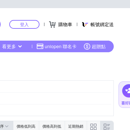
購物車
帳號綁定送
登入
看更多
uniopen 聯名卡
超贈點
序
價格低到高
價格高到低
近期熱銷