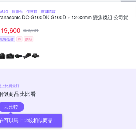
送64G、原廠包、保護鏡、蔡司噴罐
Panasonic DC-G100DK G100D + 12-32mm 變焦鏡組 公司貨
19,600
$
20,631
挑戰低價
券
贈品
馬上比買最好
相似商品比比看
去比較
在可以馬上比較相似商品！