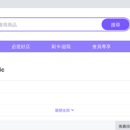
搜尋
必逛好店
刷卡/超取
會員專享
ic
展開全部
推薦排