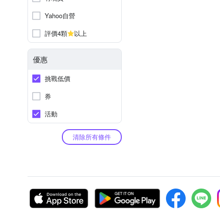
Yahoo自營
評價4顆
以上
優惠
挑戰低價
券
活動
清除所有條件