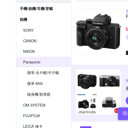
手機/相機/耳機/穿戴
相機
$
SONY
CANON
NIKON
Panasonic
微單-全片幅/中片幅
微單-M43
隨身機/類單眼
OM SYSTEM
現
FUJIFILM
LEICA 徠卡