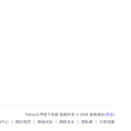
Yahoo台灣電子商務 版權所有 © 2026 服務條款(
更新
)
服中心
|
關於我們
|
購物須知
|
網路安全
|
隱私權
|
分類地圖