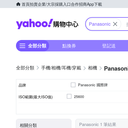
首頁
拍賣
企業/大宗採購入口
合作招商
App下載
Yahoo購物中心
Panasonic
全部分類
點換券
登記送
Panason
手機/相機/耳機/穿戴
相機
Panasonic 國際牌
品牌
25600
ISO範圍(最大ISO值)
品牌名稱
公司貨
1/16000秒
2001萬~3000萬像素
SD
Live MOS
M 4/3
SDHC
SDXC
來源
儲存媒介
影像感應器
最快快門速度
有效像素
片幅
Panasonic 1 筆結果
相關分類