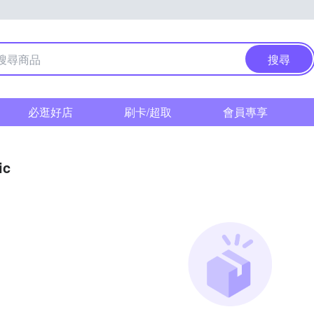
搜尋
必逛好店
刷卡/超取
會員專享
ic