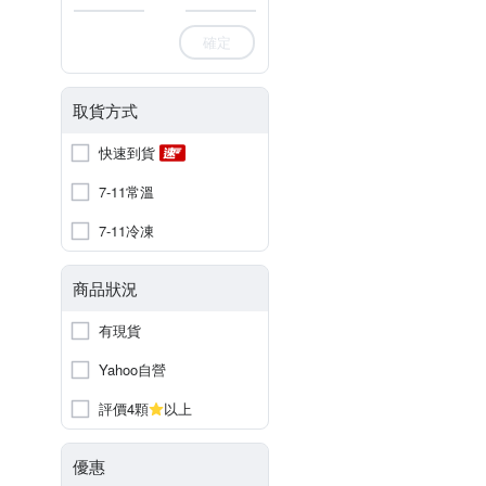
確定
取貨方式
快速到貨
7-11常溫
7-11冷凍
商品狀況
有現貨
Yahoo自營
評價4顆
以上
優惠