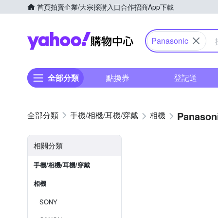
首頁
拍賣
企業/大宗採購入口
合作招商
App下載
Yahoo購物中心
Panasonic
全部分類
點換券
登記送
Panason
手機/相機/耳機/穿戴
相機
相關分類
手機/相機/耳機/穿戴
相機
SONY