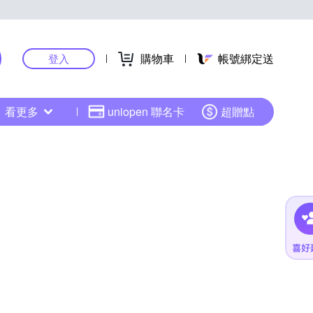
購物車
帳號綁定送
登入
看更多
uniopen 聯名卡
超贈點