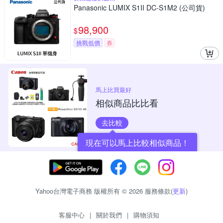
Panasonic LUMIX S1II DC-S1M2 (公司貨)
98,900
$
挑戰低價
券
馬上比買最好
相似商品比比看
去比較
現在可以馬上比較相似商品！
Yahoo台灣電子商務 版權所有 © 2026 服務條款(
更新
)
客服中心
|
關於我們
|
購物須知