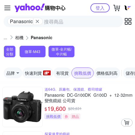
Yahoo購物中心
登入
Panasonic
相機
Panasonic
全部
微單-全片幅/
微單-M43
分類
中片幅
品牌
快速到貨
有現貨
挑戰低價
價格低到高
儲存
送64G、原廠包、保護鏡、蔡司噴罐
Panasonic DC-G100DK G100D + 12-32mm
變焦鏡組 公司貨
19,600
$
$
20,631
挑戰低價
券
贈品
探索速度的藝術