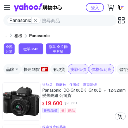
Yahoo購物中心
登入
Panasonic
相機
Panasonic
全部
微單-全片幅/
微單-M43
分類
中片幅
品牌
快速到貨
有現貨
挑戰低價
價格低到高
儲存
送64G、原廠包、保護鏡、蔡司噴罐
Panasonic DC-G100DK G100D + 12-32mm
變焦鏡組 公司貨
19,600
$
$
20,631
挑戰低價
券
贈品
探索速度的藝術