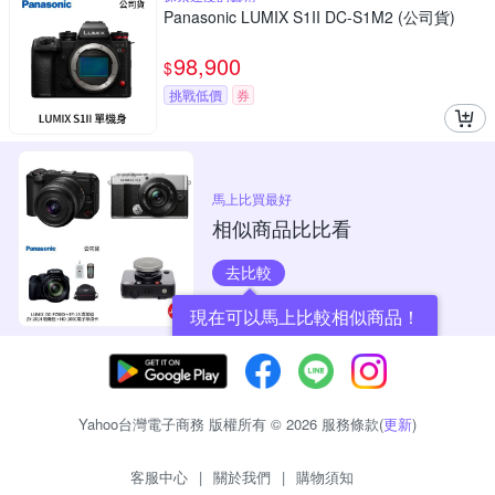
Panasonic LUMIX S1II DC-S1M2 (公司貨)
98,900
$
挑戰低價
券
馬上比買最好
相似商品比比看
去比較
現在可以馬上比較相似商品！
Yahoo台灣電子商務 版權所有 © 2026 服務條款(
更新
)
客服中心
|
關於我們
|
購物須知