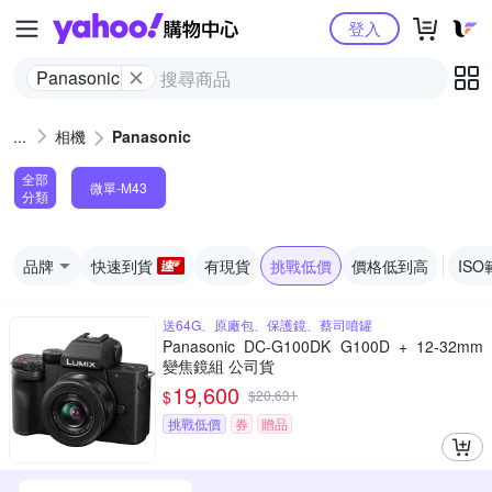
Yahoo購物中心
登入
Panasonic
相機
Panasonic
全部
微單-M43
分類
品牌
快速到貨
有現貨
挑戰低價
價格低到高
ISO
送64G、原廠包、保護鏡、蔡司噴罐
Panasonic DC-G100DK G100D + 12-32mm
變焦鏡組 公司貨
19,600
$
$
20,631
挑戰低價
券
贈品