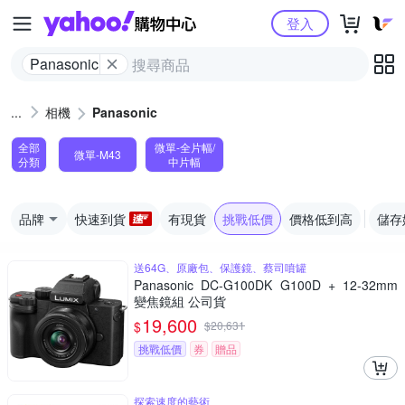
Yahoo購物中心
登入
Panasonic
相機
Panasonic
全部
微單-全片幅/
微單-M43
分類
中片幅
品牌
快速到貨
有現貨
挑戰低價
價格低到高
儲存
送64G、原廠包、保護鏡、蔡司噴罐
Panasonic DC-G100DK G100D + 12-32mm
變焦鏡組 公司貨
19,600
$
$
20,631
挑戰低價
券
贈品
探索速度的藝術