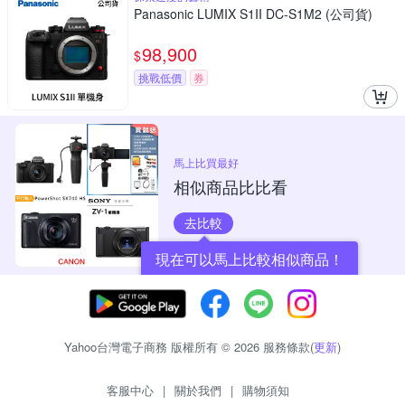
Panasonic LUMIX S1II DC-S1M2 (公司貨)
98,900
$
挑戰低價
券
馬上比買最好
相似商品比比看
去比較
現在可以馬上比較相似商品！
Yahoo台灣電子商務 版權所有 © 2026 服務條款(
更新
)
客服中心
|
關於我們
|
購物須知