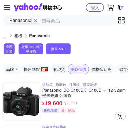
Yahoo購物中心
登入
Panasonic
相機
Panasonic
全部
微單-全片幅/
微單-M43
分類
中片幅
品牌
快速到貨
有現貨
挑戰低價
價格低到高
儲存
送64G、原廠包、保護鏡、蔡司噴罐
Panasonic DC-G100DK G100D + 12-32mm
變焦鏡組 公司貨
19,600
$
$
20,631
挑戰低價
券
贈品
探索速度的藝術