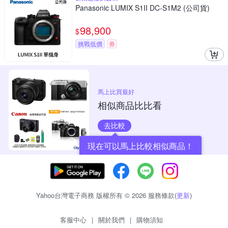
Panasonic LUMIX S1II DC-S1M2 (公司貨)
98,900
$
挑戰低價
券
馬上比買最好
相似商品比比看
去比較
現在可以馬上比較相似商品！
Yahoo台灣電子商務 版權所有 © 2026 服務條款(
更新
)
客服中心
|
關於我們
|
購物須知