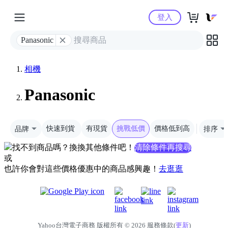
Yahoo購物中心
登入
Panasonic
相機
Panasonic
品牌
快速到貨
有現貨
挑戰低價
價格低到高
排序
找不到商品嗎？換換其他條件吧！
清除條件再搜尋
或
也許你會對這些價格優惠中的商品感興趣！
去逛逛
Yahoo台灣電子商務 版權所有 © 2026 服務條款(
更新
)