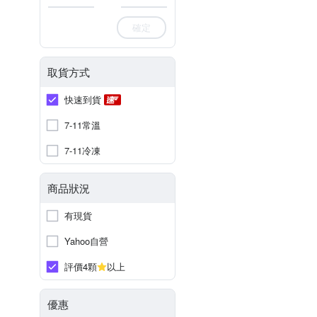
確定
取貨方式
快速到貨
7-11常溫
7-11冷凍
商品狀況
有現貨
Yahoo自營
評價4顆
以上
優惠