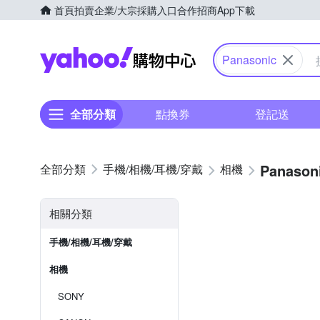
首頁
拍賣
企業/大宗採購入口
合作招商
App下載
Yahoo購物中心
Panasonic
全部分類
點換券
登記送
Panason
手機/相機/耳機/穿戴
相機
相關分類
手機/相機/耳機/穿戴
相機
SONY