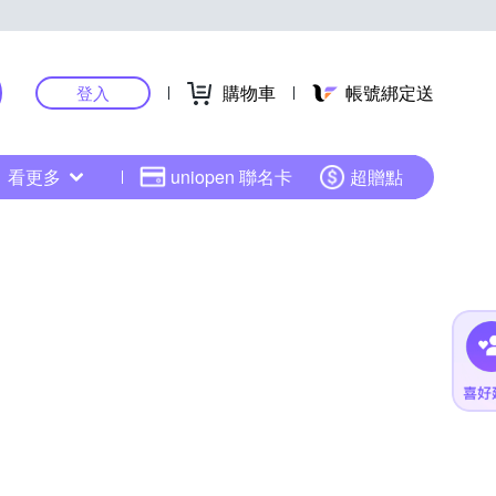
購物車
帳號綁定送
登入
看更多
uniopen 聯名卡
超贈點