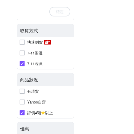
確定
取貨方式
快速到貨
7-11常溫
7-11冷凍
商品狀況
有現貨
Yahoo自營
評價4顆
以上
優惠