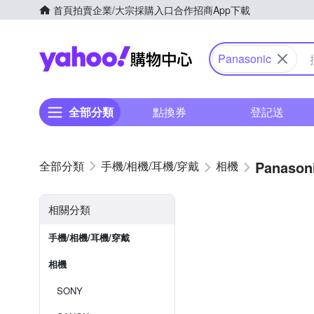
首頁
拍賣
企業/大宗採購入口
合作招商
App下載
Yahoo購物中心
Panasonic
全部分類
點換券
登記送
Panason
手機/相機/耳機/穿戴
相機
相關分類
手機/相機/耳機/穿戴
相機
SONY