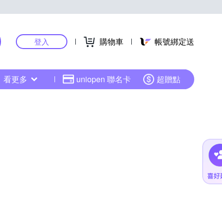
購物車
帳號綁定送
登入
看更多
uniopen 聯名卡
超贈點