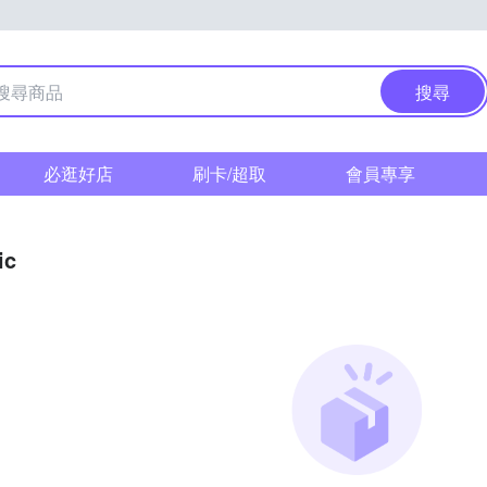
搜尋
必逛好店
刷卡/超取
會員專享
ic