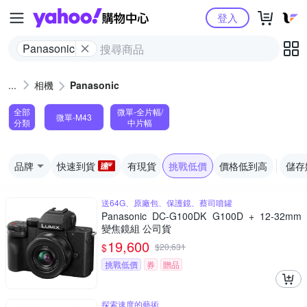
Yahoo購物中心
登入
Panasonic
相機
Panasonic
全部
微單-全片幅/
微單-M43
分類
中片幅
品牌
快速到貨
有現貨
挑戰低價
價格低到高
儲存
送64G、原廠包、保護鏡、蔡司噴罐
Panasonic DC-G100DK G100D + 12-32mm
變焦鏡組 公司貨
19,600
$
$
20,631
挑戰低價
券
贈品
探索速度的藝術