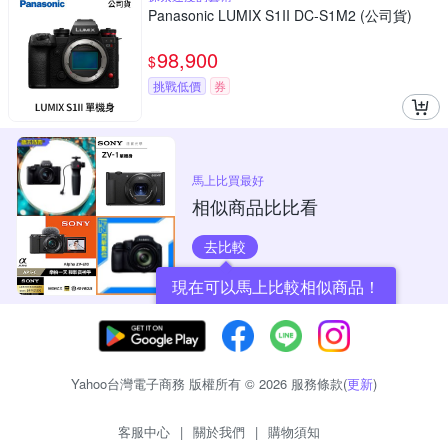
Panasonic LUMIX S1II DC-S1M2 (公司貨)
98,900
$
挑戰低價
券
馬上比買最好
相似商品比比看
去比較
現在可以馬上比較相似商品！
Yahoo台灣電子商務 版權所有 © 2026 服務條款(
更新
)
客服中心
|
關於我們
|
購物須知