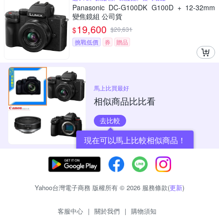
Panasonic DC-G100DK G100D + 12-32mm
變焦鏡組 公司貨
19,600
$
$
20,631
挑戰低價
券
贈品
馬上比買最好
相似商品比比看
去比較
現在可以馬上比較相似商品！
Yahoo台灣電子商務 版權所有 © 2026 服務條款(
更新
)
客服中心
|
關於我們
|
購物須知