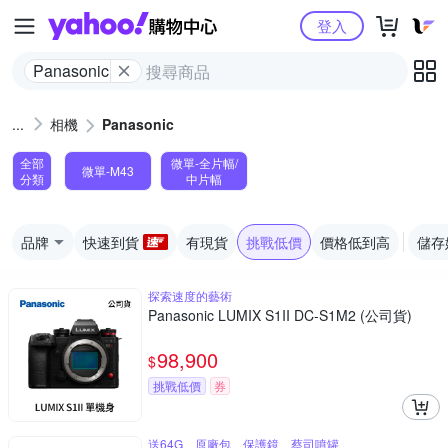
Yahoo購物中心
登入
Panasonic
相機
Panasonic
全部
微單-全片幅/
微單-M43
分類
中片幅
品牌
快速到貨
有現貨
挑戰低價
價格低到高
儲存
探索速度的藝術
Panasonic LUMIX S1II DC-S1M2 (公司貨)
98,900
$
挑戰低價
券
送64G、原廠包、保護鏡、蔡司噴罐