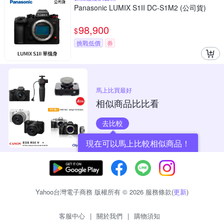
Panasonic LUMIX S1II DC-S1M2 (公司貨)
98,900
$
挑戰低價
券
馬上比買最好
相似商品比比看
去比較
現在可以馬上比較相似商品！
Yahoo台灣電子商務 版權所有 © 2026 服務條款(
更新
)
客服中心
|
關於我們
|
購物須知