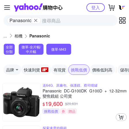
Yahoo購物中心
登入
Panasonic
相機
Panasonic
全部
微單-全片幅/
微單-M43
分類
中片幅
品牌
快速到貨
有現貨
挑戰低價
價格低到高
儲存
送64G、原廠包、保護鏡、蔡司噴罐
Panasonic DC-G100DK G100D + 12-32mm
變焦鏡組 公司貨
19,600
$
$
20,631
挑戰低價
券
贈品
探索速度的藝術