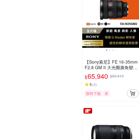
【Sony索尼】FE 16-35mm
F2.8 GM II 大光圈廣角變焦
鏡 SEL1635GM2 (公司貨
65,940
$69,410
$
保固 24個月)
5
(
1
)
限時下殺
券