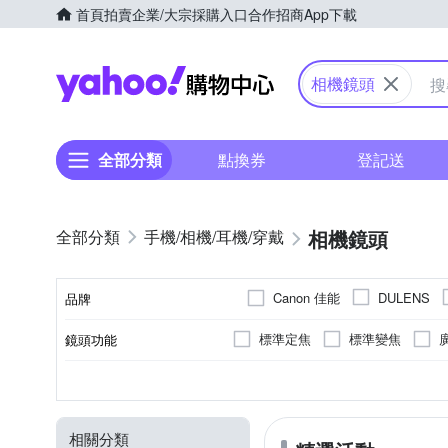
首頁
拍賣
企業/大宗採購入口
合作招商
App下載
Yahoo購物中心
相機鏡頭
全部分類
點換券
登記送
相機鏡頭
手機/相機/耳機/穿戴
Canon 佳能
DULENS
品牌
S
PENTAX
Sigma
標準定焦
標準變焦
鏡頭功能
品牌名稱
超廣角定焦
微距鏡頭
恆定光圈
公司貨
平行輸入
非
Nikon-Z
無
SONY E-Mount
9
7
11
適用於
光圈葉片數
恆定光圈
來源
轉接鏡
Nikon單眼
Canon M-Mount
相關分類