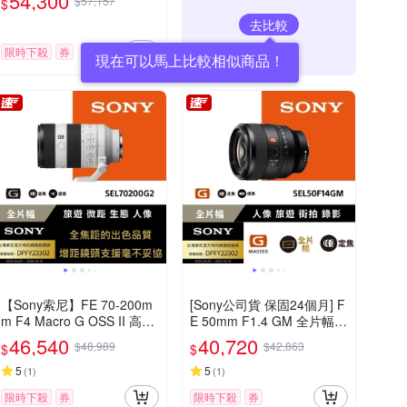
54,300
$57,157
$
去比較
限時下殺
券
現在可以馬上比較相似商品！
【Sony索尼】FE 70-200m
[Sony公司貨 保固24個月] F
m F4 Macro G OSS II 高性
E 50mm F1.4 GM 全片幅標
能 G 系列望遠變焦鏡頭 SE
準定焦鏡頭 SEL50F14GM
46,540
40,720
$48,989
$42,863
$
$
L70200G2 (公司貨 保固24
個月)
5
5
(
1
)
(
1
)
限時下殺
券
限時下殺
券