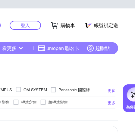
購物車
帳號綁定送
登入
看更多
uniopen 聯名卡
超贈點
Panasonic 國際牌
YMPUS
OM SYSTEM
更多
其他品牌
角變焦
望遠定焦
超望遠變焦
更多
遠
魚眼
轉接環
超廣角望遠
Panasonic
OLYMPUS
SIGMA
更多
其他
SONY A-Mount