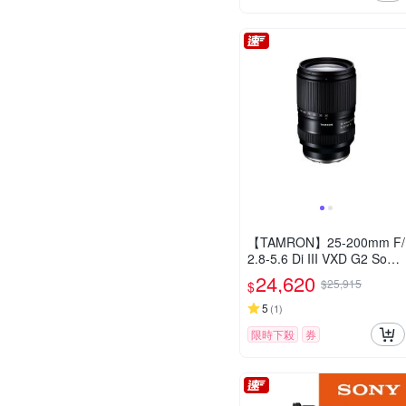
【TAMRON】25-200mm F/
2.8-5.6 Di III VXD G2 Sony
E 接環 (A075) 公司貨
24,620
$25,915
$
5
(
1
)
限時下殺
券