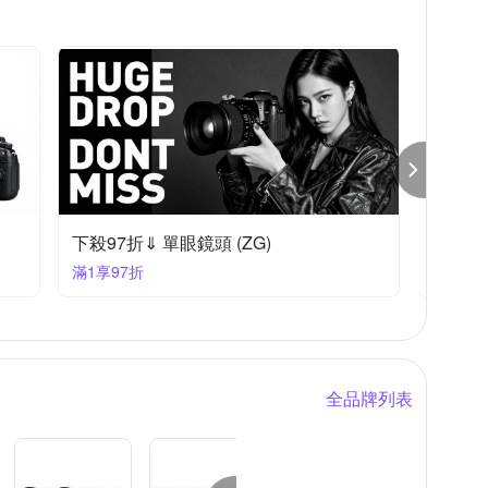
下殺97折⇓ 單眼鏡頭 (ZG)
下殺95
滿1享97折
滿1件享
全品牌列表