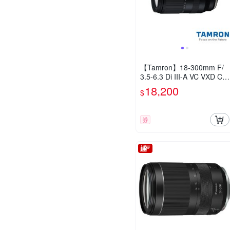
【Tamron】18-300mm F/
3.5-6.3 Di III-A VC VXD Ca
non RF-S接環 B061(公司貨
18,200
$
3年保固)
券