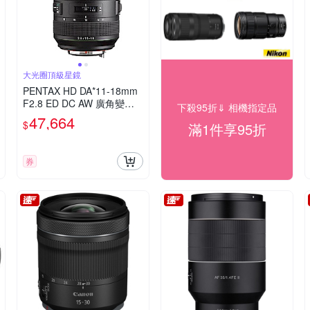
大光圈頂級星鏡
PENTAX HD DA*11-18mm
F2.8 ED DC AW 廣角變焦
下殺95折⇓ 相機指定品
鏡(公司貨)
47,664
$
滿1件享95折
券