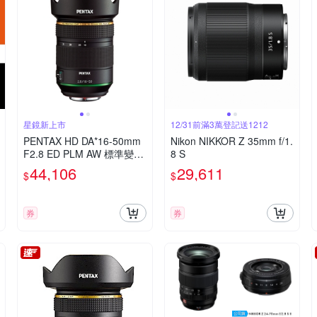
星鏡新上市
12/31前滿3萬登記送1212
PENTAX HD DA*16-50mm
Nikon NIKKOR Z 35mm f/1.
F2.8 ED PLM AW 標準變焦
8 S
★鏡頭(公司貨)
44,106
29,611
$
$
券
券