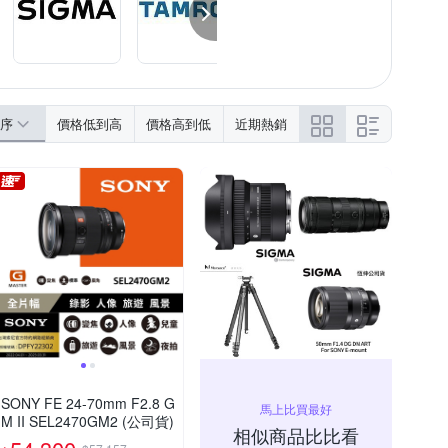
序
價格低到高
價格高到低
近期熱銷
SONY FE 24-70mm F2.8 G
馬上比買最好
M II SEL2470GM2 (公司貨)
相似商品比比看