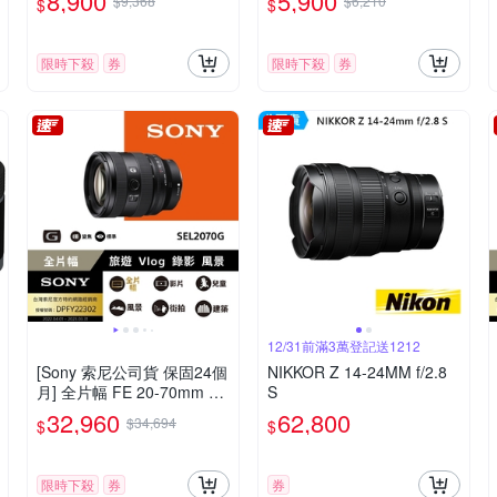
8,900
5,900
$9,368
$6,210
$
$
限時下殺
券
限時下殺
券
12/31前滿3萬登記送1212
[Sony 索尼公司貨 保固24個
NIKKOR Z 14-24MM f/2.8
月] 全片幅 FE 20-70mm F4
S
G 超廣角標準變焦鏡頭 SEL
32,960
62,800
$34,694
$
$
2070G
限時下殺
券
券