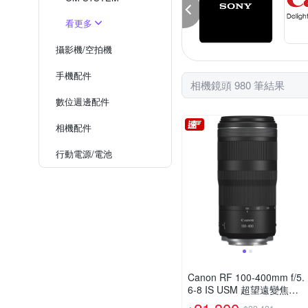
看更多
攝影機/空拍機
手機配件
相機鏡頭 980 筆結果
數位週邊配件
相機配件
行動電源/電池
Canon RF 100-400mm f/5.
6-8 IS USM 超望遠變焦鏡
頭 (公司貨)