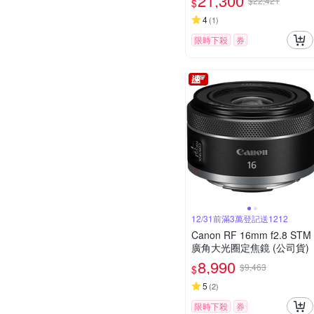
21,300
$22,421
$
4
(
1
)
限時下殺
券
12/31前滿3萬登記送1212
Canon RF 16mm f2.8 STM
廣角大光圈定焦鏡 (公司貨)
8,990
$9,463
$
5
(
2
)
限時下殺
券