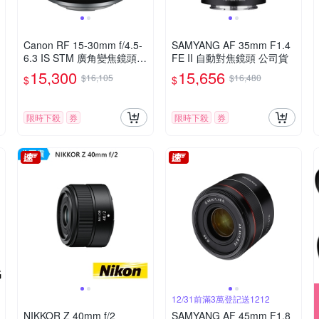
Canon RF 15-30mm f/4.5-
SAMYANG AF 35mm F1.4
6.3 IS STM 廣角變焦鏡頭
FE II 自動對焦鏡頭 公司貨
公司貨
15,300
15,656
$16,105
$16,480
$
$
限時下殺
券
限時下殺
券
12/31前滿3萬登記送1212
NIKKOR Z 40mm f/2
SAMYANG AF 45mm F1.8