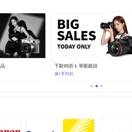
定品
下殺95折⇓ 單眼鏡頭
滿1享95折