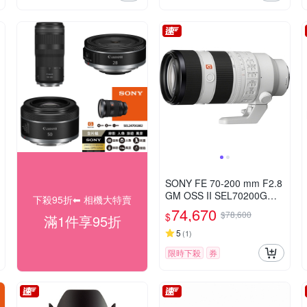
SONY FE 70-200 mm F2.8
GM OSS II SEL70200GM2
下殺95折⬅︎ 相機大特賣
(公司貨)
74,670
$78,600
$
滿1件享95折
5
(
1
)
限時下殺
券