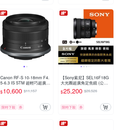
Canon RF-S 10-18mm F4.
【Sony索尼】SEL16F18G
5-6.3 IS STM 超輕巧超廣角
大光圈超廣角定焦鏡 (公司
變焦鏡頭 公司貨
貨 保固24個月)
10,600
25,200
$11,157
$26,526
$
$
限時下殺
券
限時下殺
券