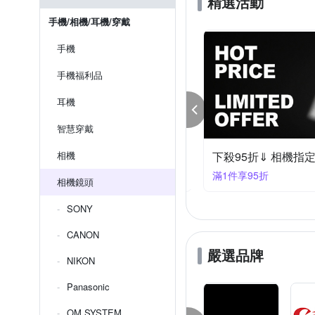
精選活動
手機/相機/耳機/穿戴
手機
手機福利品
耳機
智慧穿戴
MRON鏡頭下殺94折(平輸)
相機
下殺95折⇓ 相機指
件享94折
滿1件享95折
相機鏡頭
SONY
CANON
嚴選品牌
NIKON
Panasonic
OM SYSTEM