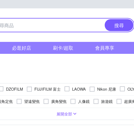
搜尋
必逛好店
刷卡/超取
會員專享
FUJIFILM 富士
Nikon 尼康
DZOFILM
LAOWA
OL
ONY 索尼
ZEISS 蔡司
SAMYANG
Sirui
Tamron
廣角定焦
望遠變焦
廣角變焦
人像鏡
旅遊鏡
超廣
中望遠定焦
超望遠定焦
電影鏡頭
增倍/增距鏡
廣角望
系列
FUJIFILM 富士
5
Canon RF-Mount
14
16
10
8
6
15
Leica L
12
FUJIFILM
13
展開全部
Canon單眼
PENTAX
PL
Leica M
Hasselblad