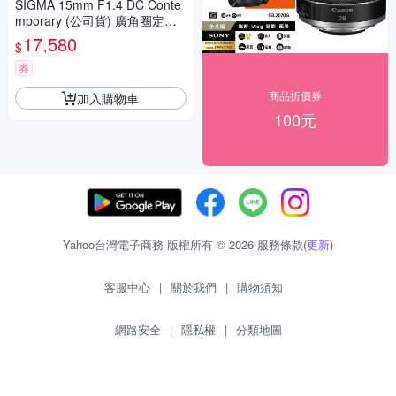
SIGMA 15mm F1.4 DC Conte
mporary (公司貨) 廣角圈定焦
鏡 星空鏡 人像鏡 APS-C 無反
17,580
$
微單眼專用鏡頭
券
商品折價券
加入購物車
100元
Yahoo台灣電子商務 版權所有 © 2026 服務條款(
更新
)
客服中心
|
關於我們
|
購物須知
網路安全
|
隱私權
|
分類地圖