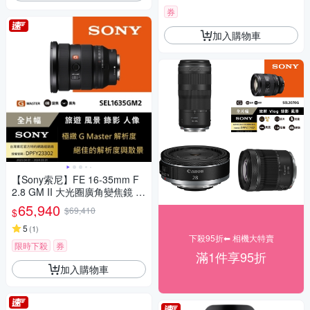
券
加入購物車
【Sony索尼】FE 16-35mm F
2.8 GM II 大光圈廣角變焦鏡 S
EL1635GM2 (公司貨 保固 24
65,940
$69,410
$
個月)
5
(
1
)
下殺95折⬅︎ 相機大特賣
限時下殺
券
滿1件享95折
加入購物車