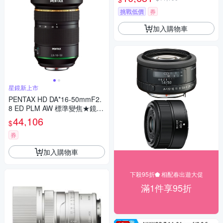
微單眼專用鏡頭
挑戰低價
券
加入購物車
星鏡新上市
PENTAX HD DA*16-50mmF2.
8 ED PLM AW 標準變焦★鏡頭
(公司貨)
44,106
$
券
加入購物車
下殺95折⬟ 相配春出遊大促
滿1件享95折