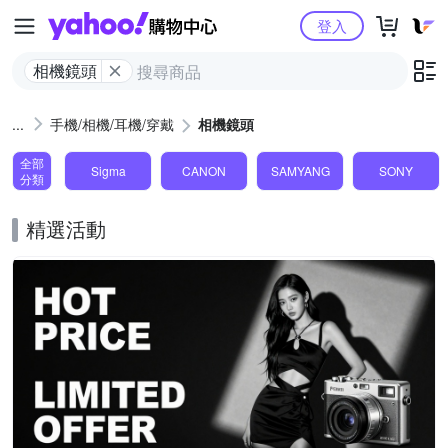
Yahoo購物中心
登入
相機鏡頭
手機/相機/耳機/穿戴
相機鏡頭
全部
Sigma
CANON
SAMYANG
SONY
分類
精選活動