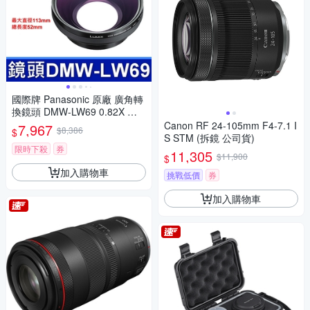
國際牌 Panasonic 原廠 廣角轉
換鏡頭 DMW-LW69 0.82X 相
機 DMC-LC1
Canon RF 24-105mm F4-7.1 I
7,967
$8,386
$
S STM (拆鏡 公司貨)
限時下殺
券
11,305
$11,900
$
加入購物車
挑戰低價
券
加入購物車