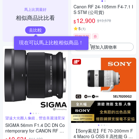
Canon RF 24-105mm F4-7.1 I
馬上比買最好
S STM (公司貨)
相似商品比比看
12,900
$13,578
$
5
(
1
)
去比較
限時下殺
券
加入購物車
望遠大光圈人像鏡，營造美麗淺景深
SIGMA 56mm F1.4 DC DN Co
ntemporary for CANON RF 接
【Sony索尼】FE 70-200mm F
環 (公司貨) 望遠大光圈定焦鏡
4 Macro G OSS II 高性能 G 系
10,631
$11,190