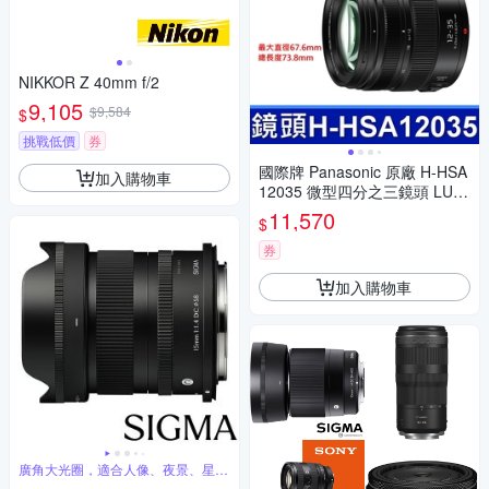
NIKKOR Z 40mm f/2
9,105
$9,584
$
挑戰低價
券
國際牌 Panasonic 原廠 H-HSA
加入購物車
12035 微型四分之三鏡頭 LUMI
X G X VARIO 12-35mm 相機
11,570
$
券
加入購物車
廣角大光圈，適合人像、夜景、星空
攝影