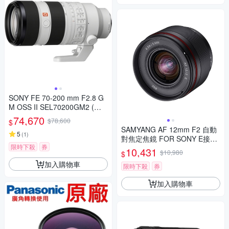
SONY FE 70-200 mm F2.8 G
M OSS II SEL70200GM2 (公
司貨)
74,670
$78,600
$
SAMYANG AF 12mm F2 自動
5
(
1
)
對焦定焦鏡 FOR SONY E接環
限時下殺
券
(公司貨)
10,431
$10,980
$
加入購物車
限時下殺
券
加入購物車