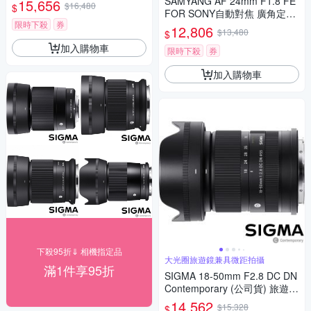
SAMYANG AF 24mm F1.8 FE
15,656
$16,480
$
FOR SONY自動對焦 廣角定焦
限時下殺
券
鏡頭 (公司貨)
12,806
$13,480
$
加入購物車
限時下殺
券
加入購物車
下殺95折⇓ 相機指定品
大光圈旅遊鏡兼具微距拍攝
滿1件享95折
SIGMA 18-50mm F2.8 DC DN
Contemporary (公司貨) 旅遊鏡
APS-C 無反微單眼專用鏡頭
14,562
$15,328
$