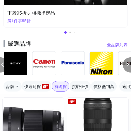
下殺95折⇓ 相機指定品
滿1件享95折
嚴選品牌
全品牌列表
品牌
快速到貨
有現貨
挑戰低價
價格低到高
適用