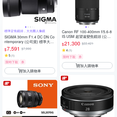
標準定焦鏡頭，大光圈人像鏡
Canon RF 100-400mm f/5.6-8
IS USM 超望遠變焦鏡頭 (公司
SIGMA 30mm F1.4 DC DN Co
貨)
ntemporary (公司貨) 標準大光
21,300
$22,421
$
圈定焦鏡頭 人像鏡 APS-C 無反
7,591
$7,990
$
4
(
1
)
微單眼專用鏡頭
5
(
1
)
限時下殺
券
限時下殺
券
加入購物車
加入購物車