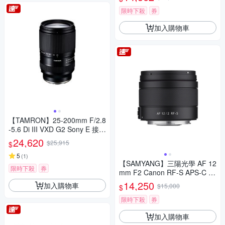
限時下殺
券
加入購物車
【TAMRON】25-200mm F/2.8
-5.6 Di III VXD G2 Sony E 接環
(A075) 公司貨
24,620
$25,915
$
5
(
1
)
【SAMYANG】三陽光學 AF 12
限時下殺
券
mm F2 Canon RF-S APS-C 自
動對焦鏡頭 公司貨
14,250
加入購物車
$15,000
$
限時下殺
券
加入購物車