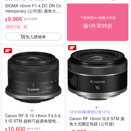
SIGMA 16mm F1.4 DC DN Co
ntemporary (公司貨) 廣角大光
圈定焦鏡 人像鏡 APS-C 無反微
9,966
下殺95折⬅︎ 相機大特賣
$10,490
$
單眼專用鏡頭
滿1件享95折
限時下殺
券
加入購物車
12/31前滿3萬登記送1212
Canon RF-S 10-18mm F4.5-6.
Canon RF 16mm f2.8 STM 廣
3 IS STM 超輕巧超廣角變焦鏡
角大光圈定焦鏡 (公司貨)
頭 公司貨
10,600
$11,157
$