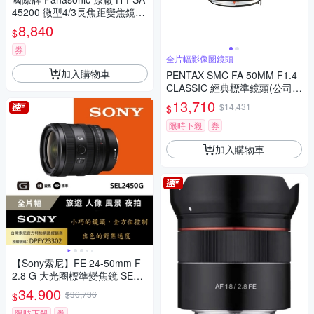
45200 微型4/3長焦距變焦鏡頭
LUMIX G X VARIO 45-200mm
8,840
$
單眼鏡頭 相機
券
全片幅影像圈鏡頭
加入購物車
PENTAX SMC FA 50MM F1.4
CLASSIC 經典標準鏡頭(公司
貨)
13,710
$14,431
$
限時下殺
券
加入購物車
【Sony索尼】FE 24-50mm F
2.8 G 大光圈標準變焦鏡 SEL2
450G (公司貨 保固24個月)
34,900
$36,736
$
限時下殺
券