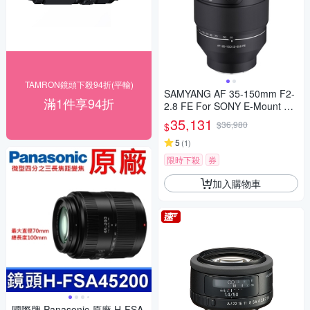
TAMRON鏡頭下殺94折(平輸)
SAMYANG AF 35-150mm F2-
滿1件享94折
2.8 FE For SONY E-Mount 自
動對焦鏡頭 公司貨
35,131
$36,980
$
5
(
1
)
限時下殺
券
加入購物車
國際牌 Panasonic 原廠 H-FSA