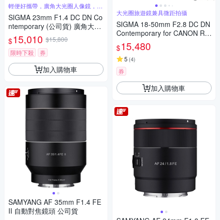
輕便好攜帶，廣角大光圈人像鏡，美
麗淺景深
大光圈旅遊鏡兼具微距拍攝
SIGMA 23mm F1.4 DC DN Co
SIGMA 18-50mm F2.8 DC DN
ntemporary (公司貨) 廣角大光
Contemporary for CANON RF
圈定焦鏡 人像鏡 APS-C 無反微
15,010
$15,800
$
接環 (公司貨) 旅遊鏡 APS-C 無
單眼專用鏡頭
15,480
$
反微單眼專用鏡頭
限時下殺
券
5
(
4
)
加入購物車
券
加入購物車
SAMYANG AF 35mm F1.4 FE
II 自動對焦鏡頭 公司貨