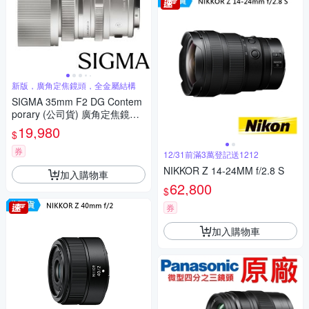
新版，廣角定焦鏡頭，全金屬結構
SIGMA 35mm F2 DG Contem
porary (公司貨) 廣角定焦鏡頭
全片幅無反微單眼鏡頭 i系列
19,980
$
券
12/31前滿3萬登記送1212
NIKKOR Z 14-24MM f/2.8 S
加入購物車
62,800
$
券
加入購物車