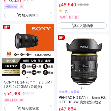
$
人像鏡 APS-C 無反微單眼專用
列望遠變焦鏡頭 SEL70200G2
46,540
$48,989
$
鏡頭
(公司貨 保固24個月)
挑戰低價
券
5
(
1
)
加入購物車
限時下殺
券
加入購物車
SONY FE 24-70mm F2.8 GM I
I SEL2470GM2 (公司貨)
54,300
大光圈頂級星鏡
$57,157
$
PENTAX HD DA*11-18mm F2.
限時下殺
券
8 ED DC AW 廣角變焦鏡(公司
貨)
47,664
加入購物車
$