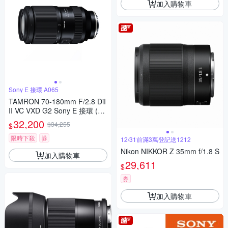
加入購物車
Sony E 接環 A065
TAMRON 70-180mm F/2.8 DiI
II VC VXD G2 Sony E 接環 (A0
65)(平行輸入)
32,200
$34,255
$
限時下殺
券
12/31前滿3萬登記送1212
Nikon NIKKOR Z 35mm f/1.8 S
加入購物車
29,611
$
券
加入購物車