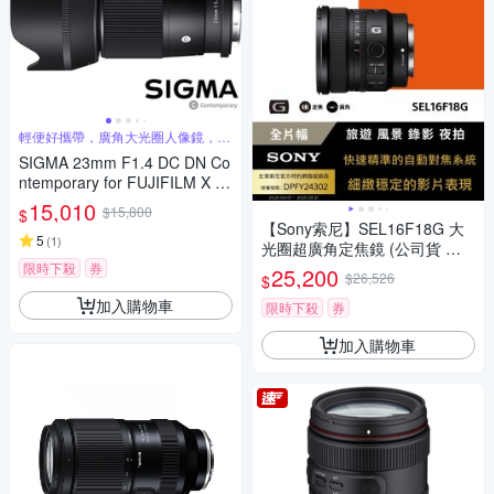
輕便好攜帶，廣角大光圈人像鏡，美
麗淺景深
SIGMA 23mm F1.4 DC DN Co
ntemporary for FUJIFILM X 富
士接環 (公司貨) 廣角大光圈定
15,010
$15,800
$
焦鏡 人像鏡 APS-C 無反微單眼
【Sony索尼】SEL16F18G 大
專用鏡頭
5
(
1
)
光圈超廣角定焦鏡 (公司貨 保
固24個月)
限時下殺
券
25,200
$26,526
$
加入購物車
限時下殺
券
加入購物車