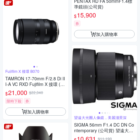
PENTAX HD FA 50mmF1.4標
準鏡頭(公司貨)
15,900
$
券
加入購物車
Fujifilm X 接環 B070
TAMRON 17-70mm F/2.8 Di II
I-A VC RXD Fujifilm X 接環 (B0
70) (平行輸入)
21,000
$22,340
$
限時下殺
券
加入購物車
望遠大光圈人像鏡，美麗淺景深
SIGMA 56mm F1.4 DC DN Co
ntemporary (公司貨) 望遠大光
圈定焦鏡頭 人像鏡 APS-C 無反
10,631
$11,190
$