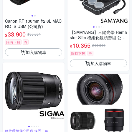
Canon RF 100mm f/2.8L MAC
RO IS USM (公司貨)
【SAMYANG】三陽光學 Rema
33,900
$35,684
$
ster Slim 模組化鏡頭套組 公司
限時下殺
券
貨
10,355
$10,900
$
加入購物車
限時下殺
券
加入購物車
總代理恆伸公司貨 保固三年