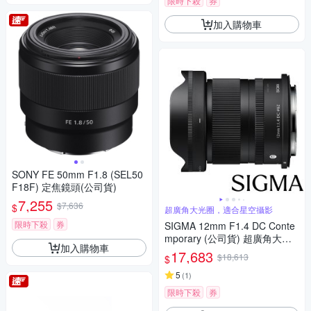
限時下殺
券
加入購物車
SONY FE 50mm F1.8 (SEL50
F18F) 定焦鏡頭(公司貨)
7,255
$7,636
$
超廣角大光圈，適合星空攝影
限時下殺
券
SIGMA 12mm F1.4 DC Conte
mporary (公司貨) 超廣角大光
加入購物車
圈定焦鏡 星空鏡 APS-C 無反微
17,683
$18,613
$
單眼專用鏡頭
5
(
1
)
限時下殺
券