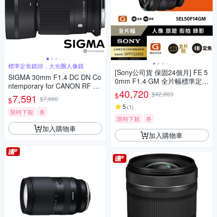
標準定焦鏡頭，大光圈人像鏡
[Sony公司貨 保固24個月] FE 5
SIGMA 30mm F1.4 DC DN Co
0mm F1.4 GM 全片幅標準定焦
ntemporary for CANON RF 接
鏡頭 SEL50F14GM
40,720
環 (公司貨) 標準大光圈定焦鏡
$42,863
$
7,591
$7,990
$
人像鏡 APS-C 無反微單眼專用
5
(
1
)
鏡頭
限時下殺
券
限時下殺
券
加入購物車
加入購物車