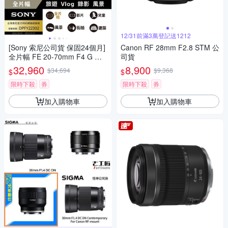
12/31前滿3萬登記送1212
[Sony 索尼公司貨 保固24個月]
Canon RF 28mm F2.8 STM 公
全片幅 FE 20-70mm F4 G 超
司貨
廣角標準變焦鏡頭 SEL2070G
32,960
8,900
$34,694
$9,368
$
$
限時下殺
券
限時下殺
券
加入購物車
加入購物車