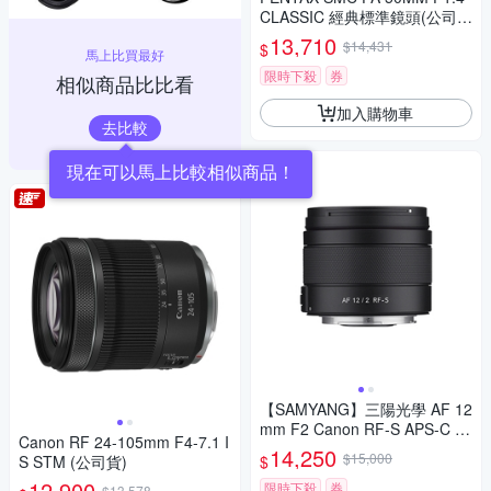
CLASSIC 經典標準鏡頭(公司
貨)
13,710
$14,431
$
馬上比買最好
限時下殺
券
相似商品比比看
加入購物車
去比較
現在可以馬上比較相似商品！
【SAMYANG】三陽光學 AF 12
mm F2 Canon RF-S APS-C 自
Canon RF 24-105mm F4-7.1 I
動對焦鏡頭 公司貨
14,250
$15,000
$
S STM (公司貨)
12,900
限時下殺
券
$13,578