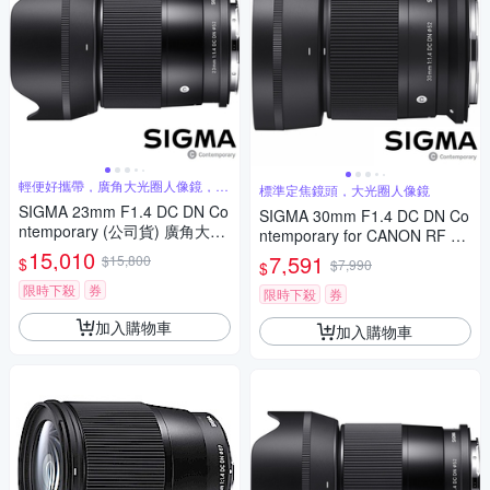
輕便好攜帶，廣角大光圈人像鏡，美
標準定焦鏡頭，大光圈人像鏡
麗淺景深
SIGMA 23mm F1.4 DC DN Co
SIGMA 30mm F1.4 DC DN Co
ntemporary (公司貨) 廣角大光
ntemporary for CANON RF 接
圈定焦鏡 人像鏡 APS-C 無反微
15,010
環 (公司貨) 標準大光圈定焦鏡
7,591
$15,800
$
$7,990
$
單眼專用鏡頭
人像鏡 APS-C 無反微單眼專用
限時下殺
券
鏡頭
限時下殺
券
加入購物車
加入購物車