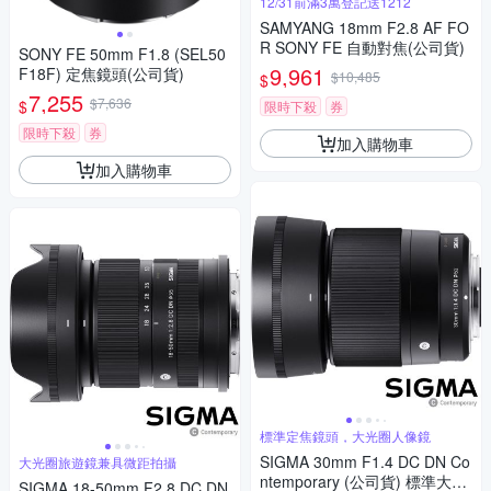
12/31前滿3萬登記送1212
SAMYANG 18mm F2.8 AF FO
R SONY FE 自動對焦(公司貨)
SONY FE 50mm F1.8 (SEL50
9,961
F18F) 定焦鏡頭(公司貨)
$10,485
$
7,255
$7,636
$
限時下殺
券
限時下殺
券
加入購物車
加入購物車
標準定焦鏡頭，大光圈人像鏡
SIGMA 30mm F1.4 DC DN Co
大光圈旅遊鏡兼具微距拍攝
ntemporary (公司貨) 標準大光
SIGMA 18-50mm F2.8 DC DN