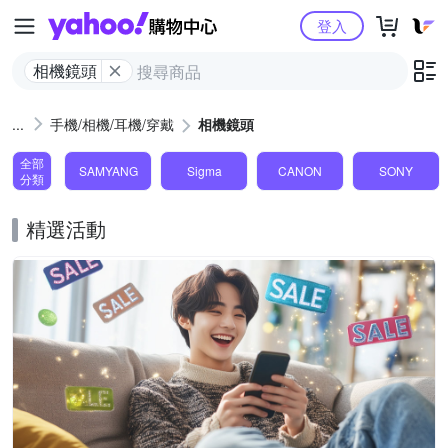
Yahoo購物中心
登入
相機鏡頭
手機/相機/耳機/穿戴
相機鏡頭
全部
SAMYANG
Sigma
CANON
SONY
分類
精選活動