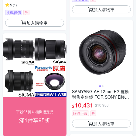
5
(
1
)
加入購物車
挑戰低價
券
加入購物車
SAMYANG AF 12mm F2 自動
對焦定焦鏡 FOR SONY E接環
(公司貨)
10,431
$10,980
$
下殺95折⇓ 相機指定品
限時下殺
券
滿1件享95折
加入購物車