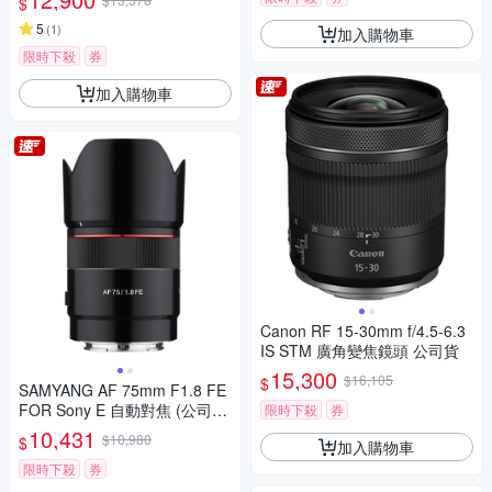
$
5
(
1
)
加入購物車
限時下殺
券
加入購物車
Canon RF 15-30mm f/4.5-6.3
IS STM 廣角變焦鏡頭 公司貨
15,300
$16,105
$
SAMYANG AF 75mm F1.8 FE
FOR Sony E 自動對焦 (公司
限時下殺
券
貨)
10,431
$10,980
$
加入購物車
限時下殺
券