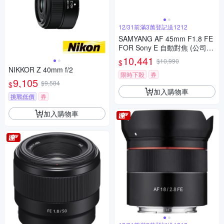
12/31前滿3萬登記送1212
SAMYANG AF 45mm F1.8 FE
FOR Sony E 自動對焦 (公司
貨)
10,441
$10,990
$
NIKKOR Z 40mm f/2
限時下殺
券
9,105
$9,584
$
加入購物車
挑戰低價
券
加入購物車