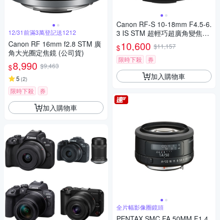
Canon RF-S 10-18mm F4.5-6.
12/31前滿3萬登記送1212
3 IS STM 超輕巧超廣角變焦鏡
頭 公司貨
Canon RF 16mm f2.8 STM 廣
10,600
$11,157
$
角大光圈定焦鏡 (公司貨)
限時下殺
券
8,990
$9,463
$
加入購物車
5
(
2
)
限時下殺
券
加入購物車
全片幅影像圈鏡頭
PENTAX SMC FA 50MM F1.4