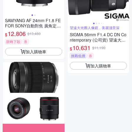
SAMYANG AF 24mm F1.8 FE
FOR SONY自動對焦 廣角定焦
望遠大光圈人像鏡，美麗淺景深
鏡頭 (公司貨)
12,806
$13,480
$
SIGMA 56mm F1.4 DC DN Co
ntemporary (公司貨) 望遠大光
限時下殺
券
圈定焦鏡頭 人像鏡 APS-C 無反
10,631
$11,190
$
微單眼專用鏡頭
加入購物車
挑戰低價
券
加入購物車