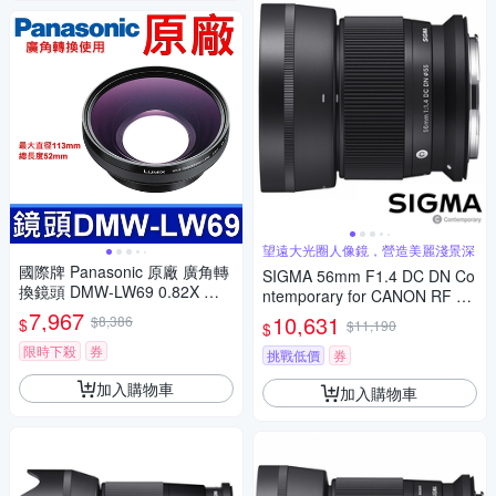
望遠大光圈人像鏡，營造美麗淺景深
國際牌 Panasonic 原廠 廣角轉
SIGMA 56mm F1.4 DC DN Co
換鏡頭 DMW-LW69 0.82X 相
ntemporary for CANON RF 接
機 DMC-LC1
7,967
環 (公司貨) 望遠大光圈定焦鏡
10,631
$8,386
$
$11,190
$
人像鏡 APS-C 無反微單眼專用
限時下殺
券
鏡頭
挑戰低價
券
加入購物車
加入購物車