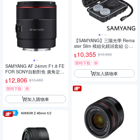
【SAMYANG】三陽光學 Rema
ster Slim 模組化鏡頭套組 公司
貨
10,355
$10,900
$
限時下殺
券
SAMYANG AF 24mm F1.8 FE
FOR SONY自動對焦 廣角定焦
加入購物車
鏡頭 (公司貨)
12,806
$13,480
$
限時下殺
券
加入購物車