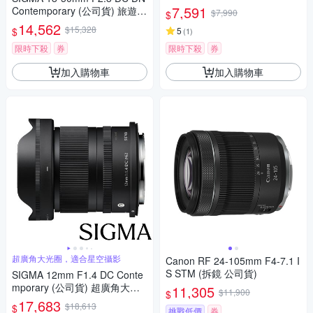
圈定焦鏡頭 人像鏡 APS-C 無反
7,591
Contemporary (公司貨) 旅遊鏡
$7,990
$
微單眼專用鏡頭
APS-C 無反微單眼專用鏡頭
14,562
$15,328
$
5
(
1
)
限時下殺
券
限時下殺
券
加入購物車
加入購物車
超廣角大光圈，適合星空攝影
Canon RF 24-105mm F4-7.1 I
S STM (拆鏡 公司貨)
SIGMA 12mm F1.4 DC Conte
mporary (公司貨) 超廣角大光
11,305
$11,900
$
圈定焦鏡 星空鏡 APS-C 無反微
17,683
$18,613
$
挑戰低價
券
單眼專用鏡頭