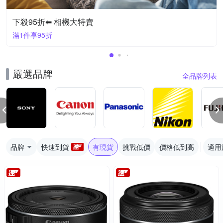
下殺95折⬅︎ 相機大特賣
滿1件享95折
嚴選品牌
全品牌列表
品牌
快速到貨
有現貨
挑戰低價
價格低到高
適用