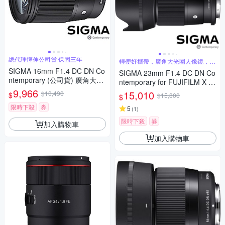
總代理恆伸公司貨 保固三年
輕便好攜帶，廣角大光圈人像鏡，美
麗淺景深
SIGMA 16mm F1.4 DC DN Co
SIGMA 23mm F1.4 DC DN Co
ntemporary (公司貨) 廣角大光
ntemporary for FUJIFILM X 富
圈定焦鏡 人像鏡 APS-C 無反微
9,966
士接環 (公司貨) 廣角大光圈定
15,010
$10,490
$
$15,800
$
單眼專用鏡頭
焦鏡 人像鏡 APS-C 無反微單眼
限時下殺
券
專用鏡頭
5
(
1
)
限時下殺
券
加入購物車
加入購物車