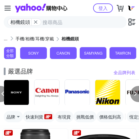
Yahoo購物中心
登入
相機鏡頭
手機/相機/耳機/穿戴
相機鏡頭
全部
SONY
CANON
SAMYANG
TAMRON
分類
嚴選品牌
全品牌列表
品牌
快速到貨
有現貨
挑戰低價
價格低到高
恆定