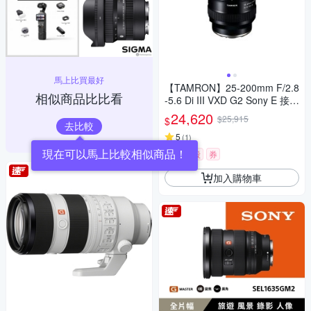
馬上比買最好
【TAMRON】25-200mm F/2.8
相似商品比比看
-5.6 Di III VXD G2 Sony E 接環
(A075) 公司貨
24,620
$25,915
$
去比較
5
(
1
)
現在可以馬上比較相似商品！
限時下殺
券
加入購物車