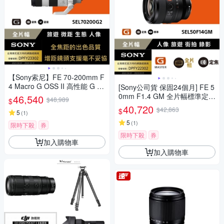
【Sony索尼】FE 70-200mm F
4 Macro G OSS II 高性能 G 系
[Sony公司貨 保固24個月] FE 5
列望遠變焦鏡頭 SEL70200G2
0mm F1.4 GM 全片幅標準定焦
46,540
$48,989
$
(公司貨 保固24個月)
鏡頭 SEL50F14GM
40,720
$42,863
$
5
(
1
)
5
(
1
)
限時下殺
券
限時下殺
券
加入購物車
加入購物車