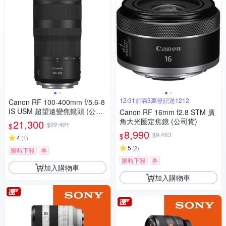
12/31前滿3萬登記送1212
Canon RF 100-400mm f/5.6-8
IS USM 超望遠變焦鏡頭 (公司
Canon RF 16mm f2.8 STM 廣
貨)
角大光圈定焦鏡 (公司貨)
21,300
$22,421
$
8,990
$9,463
$
4
(
1
)
5
(
2
)
限時下殺
券
限時下殺
券
加入購物車
加入購物車