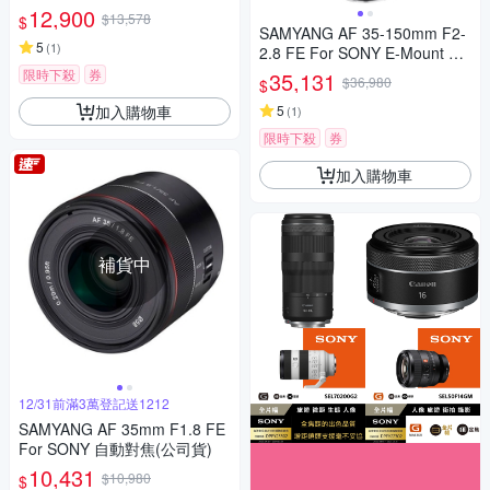
12,900
$13,578
$
SAMYANG AF 35-150mm F2-
5
(
1
)
2.8 FE For SONY E-Mount 自
動對焦鏡頭 公司貨
限時下殺
券
35,131
$36,980
$
加入購物車
5
(
1
)
限時下殺
券
加入購物車
補貨中
12/31前滿3萬登記送1212
SAMYANG AF 35mm F1.8 FE
For SONY 自動對焦(公司貨)
10,431
$10,980
$