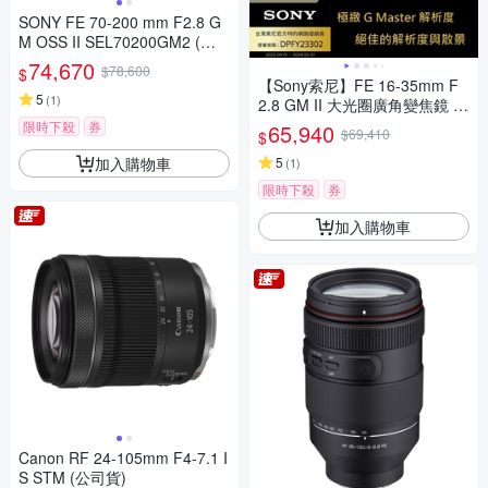
SONY FE 70-200 mm F2.8 G
M OSS II SEL70200GM2 (公
司貨)
74,670
$78,600
$
【Sony索尼】FE 16-35mm F
5
(
1
)
2.8 GM II 大光圈廣角變焦鏡 S
EL1635GM2 (公司貨 保固 24
限時下殺
券
65,940
$69,410
$
個月)
加入購物車
5
(
1
)
限時下殺
券
加入購物車
Canon RF 24-105mm F4-7.1 I
S STM (公司貨)