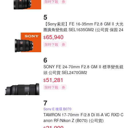
限時下殺
券
【Sony索尼】FE 16-35mm F2.8 GM II 大光
圈廣角變焦鏡 SEL1635GM2 (公司貨 保固 24
個月)
65,940
$
限時下殺
券
SONY FE 24-70mm F2.8 GM II 標準變焦鏡
頭 公司貨 SEL2470GM2
51,281
$
限時下殺
券
Sony E 接環 B070
TAMRON 17-70mm F/2.8 Di III-A VC RXD C
anon RF/Nikon Z (B070) (公司貨)
21,900