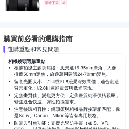
限時下殺
券
購買前必看的選購指南
選購重點和常見問題
相機鏡頭
選購重點
根據拍攝主題挑焦段：
風景選16-35mm廣角，人像
推薦50mm定焦，旅遊萬用建議24-70mm變焦。
留意光圈大小：
f/1.4或f/1.8淺景深效果佳，適合創造
背景虛化；f/2.8則兼顧畫質與低光表現。
定焦畫質佳、變焦更方便：
定焦畫質純淨價格親民，
變焦適合快速、彈性拍攝需求。
注意接環相容性：
鏡頭須與相機品牌接環相匹配，像
是Sony、Canon、Nikon等皆有專用規格。
防震與對焦功能：
支援光學防手震（如IS、VR、