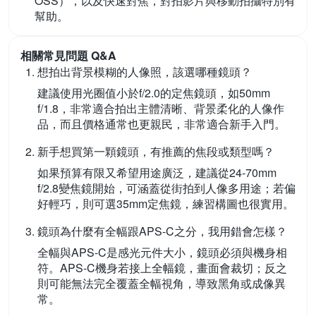
OSS），以及快速對焦，對拍影片與移動拍攝特別有
幫助。
相關常見問題 Q&A
想拍出背景模糊的人像照，該選哪種鏡頭？
建議使用光圈值小於f/2.0的定焦鏡頭，如50mm
f/1.8，非常適合拍出主體清晰、背景柔化的人像作
品，而且價格通常也更親民，非常適合新手入門。
新手想買第一顆鏡頭，有推薦的焦段或類型嗎？
如果預算有限又希望用途廣泛，建議從24-70mm
f/2.8變焦鏡開始，可涵蓋從街拍到人像多用途；若偏
好輕巧，則可選35mm定焦鏡，練習構圖也很實用。
鏡頭為什麼有全幅跟APS-C之分，我用錯會怎樣？
全幅與APS-C是感光元件大小，鏡頭必須與機身相
符。APS-C機身若接上全幅鏡，畫面會裁切；反之
則可能無法完全覆蓋全幅視角，導致黑角或成像異
常。