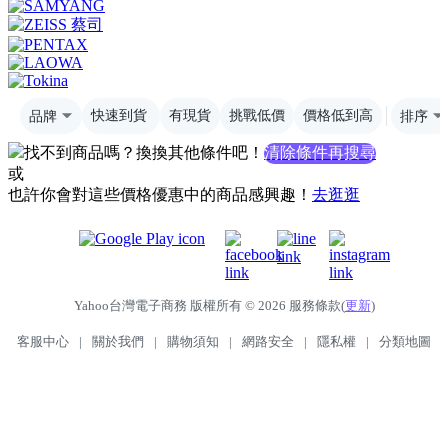
品牌
快速到貨
有現貨
挑戰低價
價格低到高
排序
找不到商品嗎？換換其他條件吧！
清除條件再搜尋
或
也許你會對這些價格優惠中的商品感興趣！
去逛逛
Yahoo台灣電子商務 版權所有 © 2026 服務條款(
更新
)
客服中心
|
關於我們
|
購物須知
|
網路安全
|
隱私權
|
分類地圖